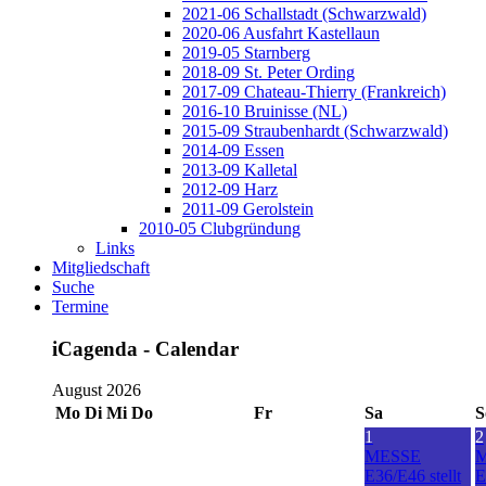
2021-06 Schallstadt (Schwarzwald)
2020-06 Ausfahrt Kastellaun
2019-05 Starnberg
2018-09 St. Peter Ording
2017-09 Chateau-Thierry (Frankreich)
2016-10 Bruinisse (NL)
2015-09 Straubenhardt (Schwarzwald)
2014-09 Essen
2013-09 Kalletal
2012-09 Harz
2011-09 Gerolstein
2010-05 Clubgründung
Links
Mitgliedschaft
Suche
Termine
iCagenda - Calendar
August 2026
Mo
Di
Mi
Do
Fr
Sa
S
1
2
MESSE
E36/E46 stellt
E