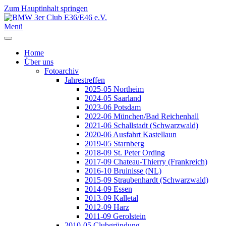
Zum Hauptinhalt springen
Jahr
Monat
Jahr
Monat
Menü
Home
Über uns
Fotoarchiv
Jahrestreffen
2025-05 Northeim
2024-05 Saarland
2023-06 Potsdam
2022-06 München/Bad Reichenhall
2021-06 Schallstadt (Schwarzwald)
2020-06 Ausfahrt Kastellaun
2019-05 Starnberg
2018-09 St. Peter Ording
2017-09 Chateau-Thierry (Frankreich)
2016-10 Bruinisse (NL)
2015-09 Straubenhardt (Schwarzwald)
2014-09 Essen
2013-09 Kalletal
2012-09 Harz
2011-09 Gerolstein
2010-05 Clubgründung