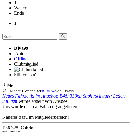
1
Weiter
Ende
1
Diva99
Autor
Offline
Clubmitglied
Still cruisin'
Mehr
1 Monat 1 Woche her
#15034
von
Diva99
Neues Fahrzeuig im Angebot: E46; 330xi; Saphirschwarz; Leder;
230 tkm
wurde erstellt von
Diva99
Uns wurde das o.a. Fahrzeug angeboten.
Näheres dazu im Mitgliederbereich!
E36 328i Cabrio