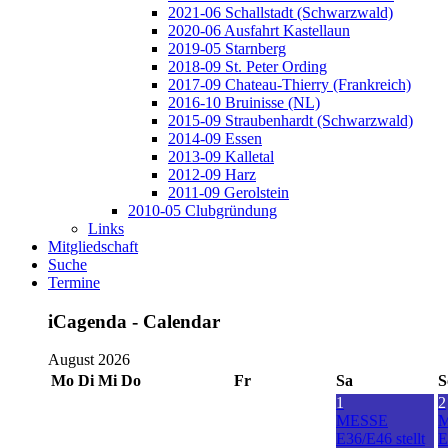
2021-06 Schallstadt (Schwarzwald)
2020-06 Ausfahrt Kastellaun
2019-05 Starnberg
2018-09 St. Peter Ording
2017-09 Chateau-Thierry (Frankreich)
2016-10 Bruinisse (NL)
2015-09 Straubenhardt (Schwarzwald)
2014-09 Essen
2013-09 Kalletal
2012-09 Harz
2011-09 Gerolstein
2010-05 Clubgründung
Links
Mitgliedschaft
Suche
Termine
iCagenda - Calendar
August 2026
Mo
Di
Mi
Do
Fr
Sa
S
1
2
MESSE
E36/E46 stellt
E