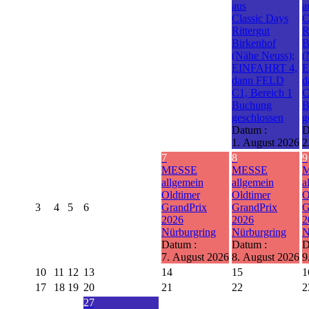
aus
a
Classic Days
C
Rittergut
R
Birkenhof
B
(Nähe Neuss);
(
EINFAHRT 4,
E
dann FELD
d
C1, Bereich 1
C
Buchung
B
geschlossen
g
Datum :
D
1. August 2026
2
7
8
9
MESSE
MESSE
allgemein
allgemein
a
Oldtimer
Oldtimer
O
3
4
5
6
GrandPrix
GrandPrix
G
2026
2026
2
Nürburgring
Nürburgring
N
Datum :
Datum :
D
7. August 2026
8. August 2026
9
10
11
12
13
14
15
1
17
18
19
20
21
22
2
27