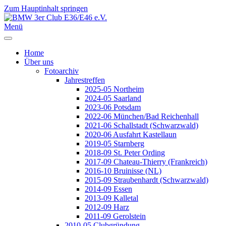
Zum Hauptinhalt springen
Jahr
Monat
Jahr
Monat
Menü
Home
Über uns
Fotoarchiv
Jahrestreffen
2025-05 Northeim
2024-05 Saarland
2023-06 Potsdam
2022-06 München/Bad Reichenhall
2021-06 Schallstadt (Schwarzwald)
2020-06 Ausfahrt Kastellaun
2019-05 Starnberg
2018-09 St. Peter Ording
2017-09 Chateau-Thierry (Frankreich)
2016-10 Bruinisse (NL)
2015-09 Straubenhardt (Schwarzwald)
2014-09 Essen
2013-09 Kalletal
2012-09 Harz
2011-09 Gerolstein
2010-05 Clubgründung