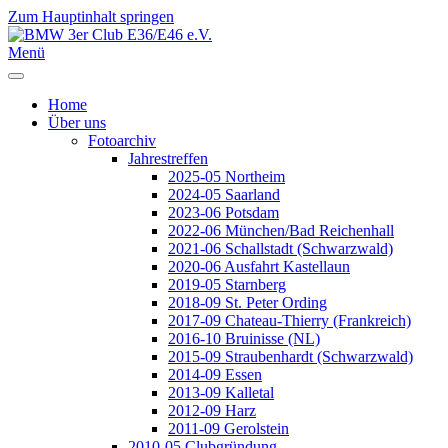
Zum Hauptinhalt springen
Jahr
Monat
Jahr
Monat
Menü
Home
Über uns
Fotoarchiv
Jahrestreffen
2025-05 Northeim
2024-05 Saarland
2023-06 Potsdam
2022-06 München/Bad Reichenhall
2021-06 Schallstadt (Schwarzwald)
2020-06 Ausfahrt Kastellaun
2019-05 Starnberg
2018-09 St. Peter Ording
2017-09 Chateau-Thierry (Frankreich)
2016-10 Bruinisse (NL)
2015-09 Straubenhardt (Schwarzwald)
2014-09 Essen
2013-09 Kalletal
2012-09 Harz
2011-09 Gerolstein
2010-05 Clubgründung