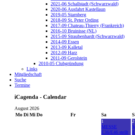
2021-06 Schallstadt (Schwarzwald)
2020-06 Ausfahrt Kastellaun
2019-05 Starnberg
2018-09 St. Peter Ording
2017-09 Chateau-Thierry (Frankreich)
2016-10 Bruinisse (NL)
2015-09 Straubenhardt (Schwarzwald)
2014-09 Essen
2013-09 Kalletal
2012-09 Harz
2011-09 Gerolstein
2010-05 Clubgründung
Links
Mitgliedschaft
Suche
Termine
iCagenda - Calendar
August 2026
Mo
Di
Mi
Do
Fr
Sa
S
1
2
MESSE
E36/E46 stellt
E