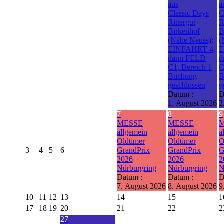
aus
a
Classic Days
C
Rittergut
R
Birkenhof
B
(Nähe Neuss);
(
EINFAHRT 4,
E
dann FELD
d
C1, Bereich 1
C
Buchung
B
geschlossen
g
Datum :
D
1. August 2026
2
7
8
9
MESSE
MESSE
allgemein
allgemein
a
Oldtimer
Oldtimer
O
3
4
5
6
GrandPrix
GrandPrix
G
2026
2026
2
Nürburgring
Nürburgring
N
Datum :
Datum :
D
7. August 2026
8. August 2026
9
10
11
12
13
14
15
1
17
18
19
20
21
22
2
27