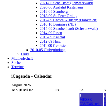
2021-06 Schallstadt (Schwarzwald)
2020-06 Ausfahrt Kastellaun
2019-05 Starnberg
2018-09 St. Peter Ording
2017-09 Chateau-Thierry (Frankreich)
2016-10 Bruinisse (NL)
2015-09 Straubenhardt (Schwarzwald)
2014-09 Essen
2013-09 Kalletal
2012-09 Harz
2011-09 Gerolstein
2010-05 Clubgründung
Links
Mitgliedschaft
Suche
Termine
iCagenda - Calendar
August 2026
Mo
Di
Mi
Do
Fr
Sa
S
1
2
MESSE
E36/E46 stellt
E