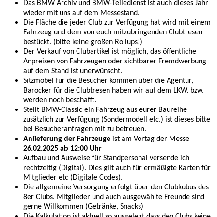
Das BMW Archiv und BMW-Teiledienst ist auch dieses Jahr
wieder mit uns auf dem Messestand.
Die Fläche die jeder Club zur Verfügung hat wird mit einem
Fahrzeug und dem von euch mitzubringenden Clubtresen
bestückt. (bitte keine großen Rollups!)
Der Verkauf von Clubartikel ist möglich, das öffentliche
Anpreisen von Fahrzeugen oder sichtbarer Fremdwerbung
auf dem Stand ist unerwünscht.
Sitzmöbel für die Besucher kommen über die Agentur,
Barocker für die Clubtresen haben wir auf dem LKW, bzw.
werden noch beschafft.
Stellt BMW-Classic ein Fahrzeug aus eurer Baureihe
zusätzlich zur Verfügung (Sondermodell etc.) ist dieses bitte
bei Besucheranfragen mit zu betreuen.
Anlieferung der Fahrzeuge
ist am Vortag der Messe
26.02.2025 ab 12:00 Uhr
Aufbau und Ausweise für Standpersonal versende ich
rechtzeitig (Digital). Dies gilt auch für ermäßigte Karten für
Mitglieder etc (Digitale Codes).
Die allgemeine Versorgung erfolgt über den Clubkubus des
8er Clubs. Mitglieder und auch ausgewählte Freunde sind
gerne Willkommen (Getränke, Snacks)
Die Kalkulation ist aktuell so ausgelegt dass den Clubs keine