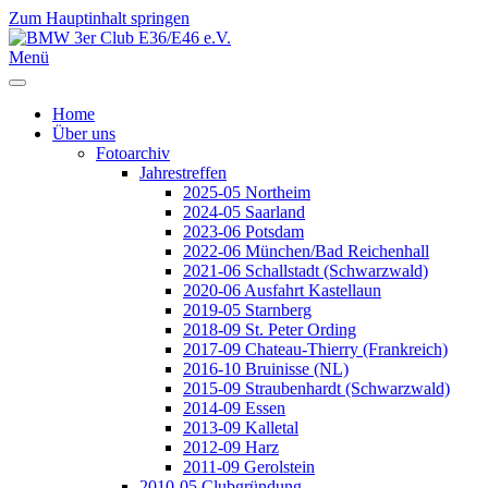
Zum Hauptinhalt springen
Jahr
Monat
Jahr
Monat
Menü
Home
Über uns
Fotoarchiv
Jahrestreffen
2025-05 Northeim
2024-05 Saarland
2023-06 Potsdam
2022-06 München/Bad Reichenhall
2021-06 Schallstadt (Schwarzwald)
2020-06 Ausfahrt Kastellaun
2019-05 Starnberg
2018-09 St. Peter Ording
2017-09 Chateau-Thierry (Frankreich)
2016-10 Bruinisse (NL)
2015-09 Straubenhardt (Schwarzwald)
2014-09 Essen
2013-09 Kalletal
2012-09 Harz
2011-09 Gerolstein
2010-05 Clubgründung