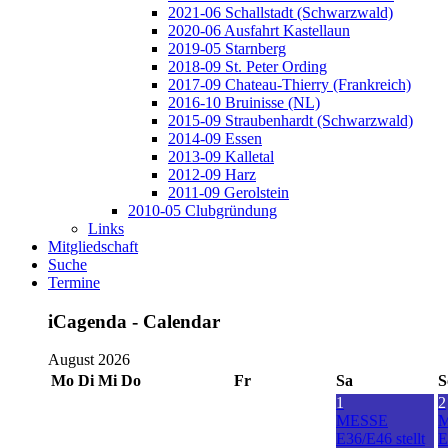
2021-06 Schallstadt (Schwarzwald)
2020-06 Ausfahrt Kastellaun
2019-05 Starnberg
2018-09 St. Peter Ording
2017-09 Chateau-Thierry (Frankreich)
2016-10 Bruinisse (NL)
2015-09 Straubenhardt (Schwarzwald)
2014-09 Essen
2013-09 Kalletal
2012-09 Harz
2011-09 Gerolstein
2010-05 Clubgründung
Links
Mitgliedschaft
Suche
Termine
iCagenda - Calendar
August 2026
Mo
Di
Mi
Do
Fr
Sa
S
1
2
MESSE
E36/E46 stellt
E