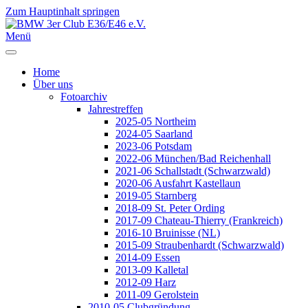
Zum Hauptinhalt springen
Jahr
Monat
Jahr
Monat
Menü
Home
Über uns
Fotoarchiv
Jahrestreffen
2025-05 Northeim
2024-05 Saarland
2023-06 Potsdam
2022-06 München/Bad Reichenhall
2021-06 Schallstadt (Schwarzwald)
2020-06 Ausfahrt Kastellaun
2019-05 Starnberg
2018-09 St. Peter Ording
2017-09 Chateau-Thierry (Frankreich)
2016-10 Bruinisse (NL)
2015-09 Straubenhardt (Schwarzwald)
2014-09 Essen
2013-09 Kalletal
2012-09 Harz
2011-09 Gerolstein
2010-05 Clubgründung