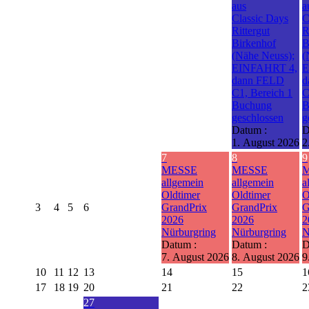
aus
a
Classic Days
C
Rittergut
R
Birkenhof
B
(Nähe Neuss);
(
EINFAHRT 4,
E
dann FELD
d
C1, Bereich 1
C
Buchung
B
geschlossen
g
Datum :
D
1. August 2026
2
7
8
9
MESSE
MESSE
allgemein
allgemein
a
Oldtimer
Oldtimer
O
3
4
5
6
GrandPrix
GrandPrix
G
2026
2026
2
Nürburgring
Nürburgring
N
Datum :
Datum :
D
7. August 2026
8. August 2026
9
10
11
12
13
14
15
1
17
18
19
20
21
22
2
27