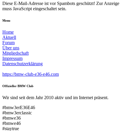
Diese E-Mail-Adresse ist vor Spambots geschützt! Zur Anzeige
muss JavaScript eingeschaltet sein.
Menu
Home
Aktuell
Forum
Über uns
Mitgliedschaft
Impressum
Datenschutzerklärung
https://bmw-club-e36-e46.com
Offizieller BMW Club
Wir sind seit dem Jahr 2010 aktiv und im Internet präsent.
#bmw3erE36E46
#bmw3erclassic
#bmwe36
#bmwe46
#staytrue