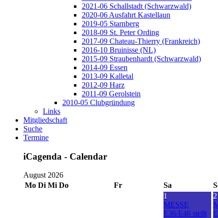
2021-06 Schallstadt (Schwarzwald)
2020-06 Ausfahrt Kastellaun
2019-05 Starnberg
2018-09 St. Peter Ording
2017-09 Chateau-Thierry (Frankreich)
2016-10 Bruinisse (NL)
2015-09 Straubenhardt (Schwarzwald)
2014-09 Essen
2013-09 Kalletal
2012-09 Harz
2011-09 Gerolstein
2010-05 Clubgründung
Links
Mitgliedschaft
Suche
Termine
iCagenda - Calendar
August 2026
Mo
Di
Mi
Do
Fr
Sa
S
1
2
MESSE
E36/E46 stellt
E