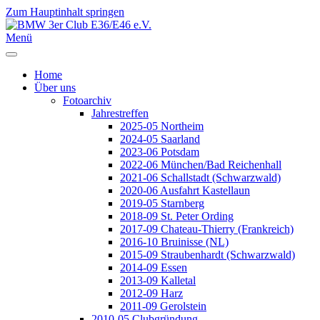
Zum Hauptinhalt springen
Jahr
Monat
Jahr
Monat
Menü
Home
Über uns
Fotoarchiv
Jahrestreffen
2025-05 Northeim
2024-05 Saarland
2023-06 Potsdam
2022-06 München/Bad Reichenhall
2021-06 Schallstadt (Schwarzwald)
2020-06 Ausfahrt Kastellaun
2019-05 Starnberg
2018-09 St. Peter Ording
2017-09 Chateau-Thierry (Frankreich)
2016-10 Bruinisse (NL)
2015-09 Straubenhardt (Schwarzwald)
2014-09 Essen
2013-09 Kalletal
2012-09 Harz
2011-09 Gerolstein
2010-05 Clubgründung