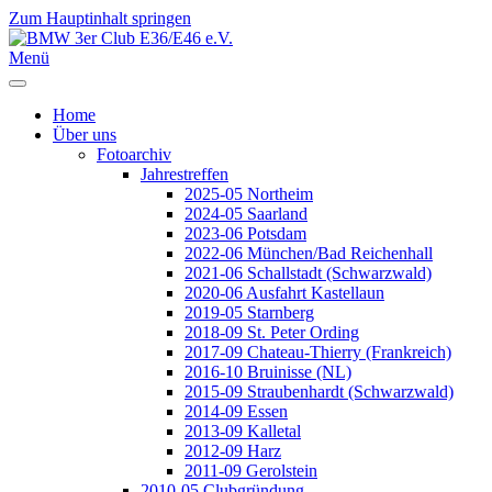
Zum Hauptinhalt springen
Jahr
Monat
Jahr
Monat
Menü
Home
Über uns
Fotoarchiv
Jahrestreffen
2025-05 Northeim
2024-05 Saarland
2023-06 Potsdam
2022-06 München/Bad Reichenhall
2021-06 Schallstadt (Schwarzwald)
2020-06 Ausfahrt Kastellaun
2019-05 Starnberg
2018-09 St. Peter Ording
2017-09 Chateau-Thierry (Frankreich)
2016-10 Bruinisse (NL)
2015-09 Straubenhardt (Schwarzwald)
2014-09 Essen
2013-09 Kalletal
2012-09 Harz
2011-09 Gerolstein
2010-05 Clubgründung