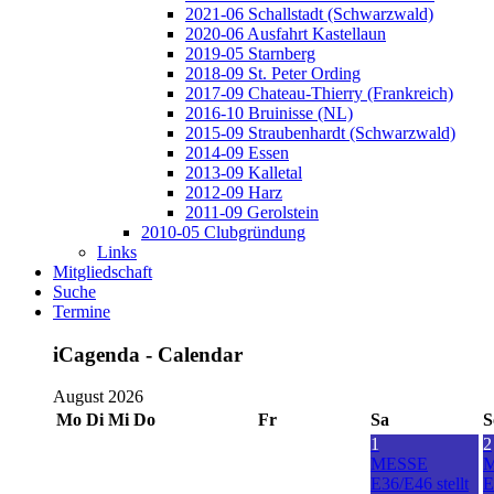
2021-06 Schallstadt (Schwarzwald)
2020-06 Ausfahrt Kastellaun
2019-05 Starnberg
2018-09 St. Peter Ording
2017-09 Chateau-Thierry (Frankreich)
2016-10 Bruinisse (NL)
2015-09 Straubenhardt (Schwarzwald)
2014-09 Essen
2013-09 Kalletal
2012-09 Harz
2011-09 Gerolstein
2010-05 Clubgründung
Links
Mitgliedschaft
Suche
Termine
iCagenda - Calendar
August 2026
Mo
Di
Mi
Do
Fr
Sa
S
1
2
MESSE
E36/E46 stellt
E