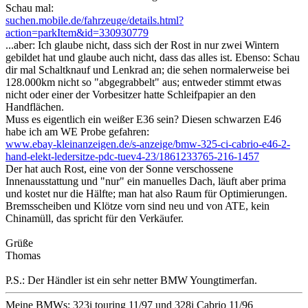
Schau mal:
suchen.mobile.de/fahrzeuge/details.html?
action=parkItem&id=330930779
...aber: Ich glaube nicht, dass sich der Rost in nur zwei Wintern
gebildet hat und glaube auch nicht, dass das alles ist. Ebenso: Schau
dir mal Schaltknauf und Lenkrad an; die sehen normalerweise bei
128.000km nicht so "abgegrabbelt" aus; entweder stimmt etwas
nicht oder einer der Vorbesitzer hatte Schleifpapier an den
Handflächen.
Muss es eigentlich ein weißer E36 sein? Diesen schwarzen E46
habe ich am WE Probe gefahren:
www.ebay-kleinanzeigen.de/s-anzeige/bmw-325-ci-cabrio-e46-2-
hand-elekt-ledersitze-pdc-tuev4-23/1861233765-216-1457
Der hat auch Rost, eine von der Sonne verschossene
Innenausstattung und "nur" ein manuelles Dach, läuft aber prima
und kostet nur die Hälfte; man hat also Raum für Optimierungen.
Bremsscheiben und Klötze vorn sind neu und von ATE, kein
Chinamüll, das spricht für den Verkäufer.
Grüße
Thomas
P.S.: Der Händler ist ein sehr netter BMW Youngtimerfan.
Meine BMWs: 323i touring 11/97 und 328i Cabrio 11/96