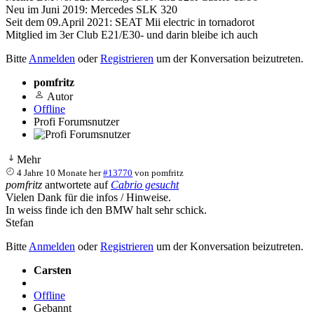
Neu im Juni 2019: Mercedes SLK 320
Seit dem 09.April 2021: SEAT Mii electric in tornadorot
Mitglied im 3er Club E21/E30- und darin bleibe ich auch
Bitte
Anmelden
oder
Registrieren
um der Konversation beizutreten.
pomfritz
Autor
Offline
Profi Forumsnutzer
Mehr
4 Jahre 10 Monate her
#13770
von
pomfritz
pomfritz
antwortete auf
Cabrio gesucht
Vielen Dank für die infos / Hinweise.
In weiss finde ich den BMW halt sehr schick.
Stefan
Bitte
Anmelden
oder
Registrieren
um der Konversation beizutreten.
Carsten
Offline
Gebannt