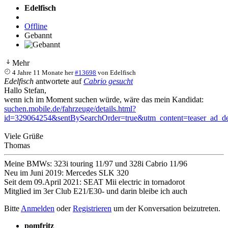
Edelfisch
Offline
Gebannt
Mehr
4 Jahre 11 Monate her
#13698
von
Edelfisch
Edelfisch
antwortete auf
Cabrio gesucht
Hallo Stefan,
wenn ich im Moment suchen würde, wäre das mein Kandidat:
suchen.mobile.de/fahrzeuge/details.html?
id=329064254&sentBySearchOrder=true&utm_content=teaser_ad_
Viele Grüße
Thomas
Meine BMWs: 323i touring 11/97 und 328i Cabrio 11/96
Neu im Juni 2019: Mercedes SLK 320
Seit dem 09.April 2021: SEAT Mii electric in tornadorot
Mitglied im 3er Club E21/E30- und darin bleibe ich auch
Bitte
Anmelden
oder
Registrieren
um der Konversation beizutreten.
pomfritz