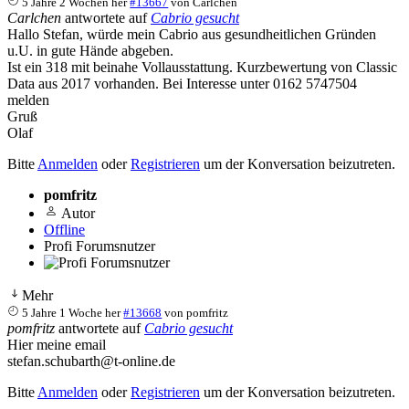
5 Jahre 2 Wochen her
#13667
von
Carlchen
Carlchen
antwortete auf
Cabrio gesucht
Hallo Stefan, würde mein Cabrio aus gesundheitlichen Gründen
u.U. in gute Hände abgeben.
Ist ein 318 mit beinahe Vollausstattung. Kurzbewertung von Classic
Data aus 2017 vorhanden. Bei Interesse unter 0162 5747504
melden
Gruß
Olaf
Bitte
Anmelden
oder
Registrieren
um der Konversation beizutreten.
pomfritz
Autor
Offline
Profi Forumsnutzer
Mehr
5 Jahre 1 Woche her
#13668
von
pomfritz
pomfritz
antwortete auf
Cabrio gesucht
Hier meine email
stefan.schubarth@t-online.de
Bitte
Anmelden
oder
Registrieren
um der Konversation beizutreten.