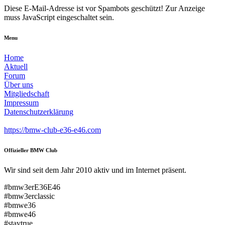
Diese E-Mail-Adresse ist vor Spambots geschützt! Zur Anzeige
muss JavaScript eingeschaltet sein.
Menu
Home
Aktuell
Forum
Über uns
Mitgliedschaft
Impressum
Datenschutzerklärung
https://bmw-club-e36-e46.com
Offizieller BMW Club
Wir sind seit dem Jahr 2010 aktiv und im Internet präsent.
#bmw3erE36E46
#bmw3erclassic
#bmwe36
#bmwe46
#staytrue