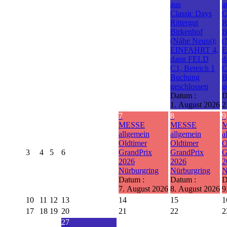
aus
a
Classic Days
C
Rittergut
R
Birkenhof
B
(Nähe Neuss);
(
EINFAHRT 4,
E
dann FELD
d
C1, Bereich 1
C
Buchung
B
geschlossen
g
Datum :
D
1. August 2026
2
7
8
9
MESSE
MESSE
allgemein
allgemein
a
Oldtimer
Oldtimer
O
3
4
5
6
GrandPrix
GrandPrix
G
2026
2026
2
Nürburgring
Nürburgring
N
Datum :
Datum :
D
7. August 2026
8. August 2026
9
10
11
12
13
14
15
1
17
18
19
20
21
22
2
27