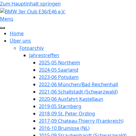
Vorheriges
Vorheriger
Nächstes
Nächstes
Zum Hauptinhalt springen
Jahr
Monat
Jahr
Monat
Menü
Home
Über uns
Fotoarchiv
Jahrestreffen
2025-05 Northeim
2024-05 Saarland
2023-06 Potsdam
2022-06 München/Bad Reichenhall
2021-06 Schallstadt (Schwarzwald)
2020-06 Ausfahrt Kastellaun
2019-05 Starnberg
2018-09 St. Peter Ording
2017-09 Chateau-Thierry (Frankreich)
2016-10 Bruinisse (NL)
2015-09 Straubenhardt (Schwarzwald)