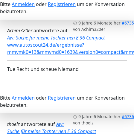
Bitte
Anmelden
oder
Registrieren
um der Konversation
beizutreten.
9 Jahre 6 Monate her
#6735
von
Achim320er
Achim320er
antwortete auf
Aw: Suche für meine Tochter nen E 36 Compact
www.autoscout24.de/ergebnisse?
mmvmk0=13&mmvmd0=1639&version0=compact&mmvco=1
Tue Recht und scheue Niemand
Bitte
Anmelden
oder
Registrieren
um der Konversation
beizutreten.
9 Jahre 6 Monate her
#6736
von
thoelz
thoelz
antwortete auf
Aw:
Suche für meine Tochter nen E 36 Compact