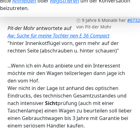
Bitte
Anmelden
oder
Registrieren
um der Konversation
beizutreten.
9 Jahre 6 Monate her
#6732
von
Pit-der Mohr
Pit-der Mohr
antwortete auf
Aw: Suche für meine Tochter nen E 36 Compact
"hinter Innenkotflügel vorn, gern mehr auf der
rechten Seite (abschrauben u. hinter schauen)"
...Wenn ich ein Auto anbiete und ein Interessent
möchte mir den Wagen teilzerlegen dann jage ich
den vom Hof.
Wer nicht in der Lage ist anhand des optischen
Eindrucks, des technischen Gesamtzustandes und
nach intensiver
Sicht
prüfung (auch mit einer
Taschenlampe) einen Wagen zu beurteilen soll lieber
einen Gebrauchtwagen bis 3 Jahre mit Garantie bei
einem seriösem Händler kaufen.