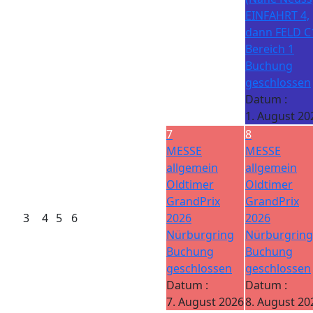
EINFAHRT 4,
dann FELD C
Bereich 1
Buchung
geschlossen
Datum :
1. August 20
7
8
MESSE
MESSE
allgemein
allgemein
Oldtimer
Oldtimer
GrandPrix
GrandPrix
3
4
5
6
2026
2026
Nürburgring
Nürburgring
Buchung
Buchung
geschlossen
geschlossen
Datum :
Datum :
7. August 2026
8. August 20