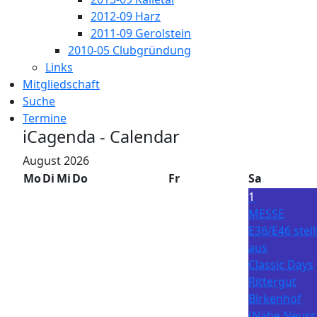
2012-09 Harz
2011-09 Gerolstein
2010-05 Clubgründung
Links
Mitgliedschaft
Suche
Termine
iCagenda - Calendar
August 2026
Mo
Di
Mi
Do
Fr
Sa
1
MESSE
E36/E46 stell
aus
Classic Days
Rittergut
Birkenhof
(Nähe Neuss)