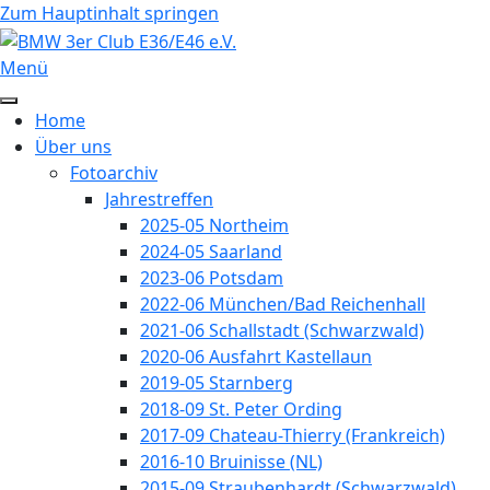
Vorheriges
Vorheriger
Nächstes
Nächstes
Zum Hauptinhalt springen
Jahr
Monat
Jahr
Monat
Menü
Home
Über uns
Fotoarchiv
Jahrestreffen
2025-05 Northeim
2024-05 Saarland
2023-06 Potsdam
2022-06 München/Bad Reichenhall
2021-06 Schallstadt (Schwarzwald)
2020-06 Ausfahrt Kastellaun
2019-05 Starnberg
2018-09 St. Peter Ording
2017-09 Chateau-Thierry (Frankreich)
2016-10 Bruinisse (NL)
2015-09 Straubenhardt (Schwarzwald)