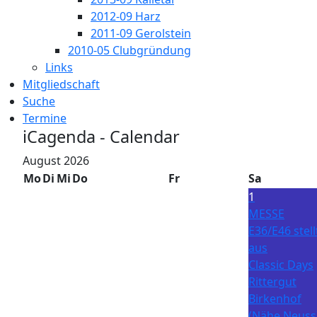
2012-09 Harz
2011-09 Gerolstein
2010-05 Clubgründung
Links
Mitgliedschaft
Suche
Termine
iCagenda - Calendar
August 2026
Mo
Di
Mi
Do
Fr
Sa
1
MESSE
E36/E46 stell
aus
Classic Days
Rittergut
Birkenhof
(Nähe Neuss)