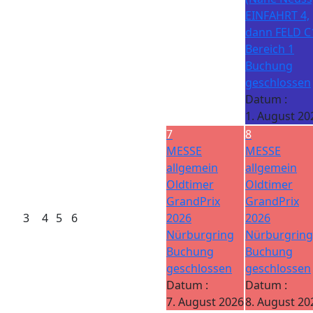
EINFAHRT 4,
dann FELD C
Bereich 1
Buchung
geschlossen
Datum :
1. August 20
7
8
MESSE
MESSE
allgemein
allgemein
Oldtimer
Oldtimer
GrandPrix
GrandPrix
3
4
5
6
2026
2026
Nürburgring
Nürburgring
Buchung
Buchung
geschlossen
geschlossen
Datum :
Datum :
7. August 2026
8. August 20