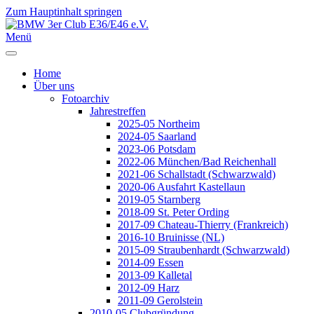
Zum Hauptinhalt springen
Jahr
Monat
Jahr
Monat
Menü
Home
Über uns
Fotoarchiv
Jahrestreffen
2025-05 Northeim
2024-05 Saarland
2023-06 Potsdam
2022-06 München/Bad Reichenhall
2021-06 Schallstadt (Schwarzwald)
2020-06 Ausfahrt Kastellaun
2019-05 Starnberg
2018-09 St. Peter Ording
2017-09 Chateau-Thierry (Frankreich)
2016-10 Bruinisse (NL)
2015-09 Straubenhardt (Schwarzwald)
2014-09 Essen
2013-09 Kalletal
2012-09 Harz
2011-09 Gerolstein
2010-05 Clubgründung