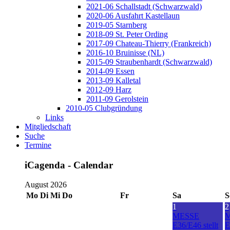
2021-06 Schallstadt (Schwarzwald)
2020-06 Ausfahrt Kastellaun
2019-05 Starnberg
2018-09 St. Peter Ording
2017-09 Chateau-Thierry (Frankreich)
2016-10 Bruinisse (NL)
2015-09 Straubenhardt (Schwarzwald)
2014-09 Essen
2013-09 Kalletal
2012-09 Harz
2011-09 Gerolstein
2010-05 Clubgründung
Links
Mitgliedschaft
Suche
Termine
iCagenda - Calendar
August 2026
Mo
Di
Mi
Do
Fr
Sa
S
1
2
MESSE
E36/E46 stellt
E