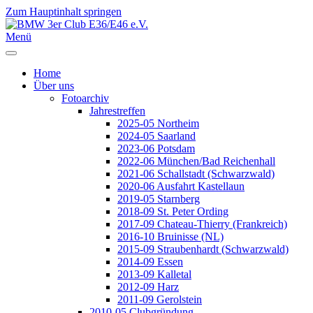
Zum Hauptinhalt springen
Jahr
Monat
Jahr
Monat
Menü
Home
Über uns
Fotoarchiv
Jahrestreffen
2025-05 Northeim
2024-05 Saarland
2023-06 Potsdam
2022-06 München/Bad Reichenhall
2021-06 Schallstadt (Schwarzwald)
2020-06 Ausfahrt Kastellaun
2019-05 Starnberg
2018-09 St. Peter Ording
2017-09 Chateau-Thierry (Frankreich)
2016-10 Bruinisse (NL)
2015-09 Straubenhardt (Schwarzwald)
2014-09 Essen
2013-09 Kalletal
2012-09 Harz
2011-09 Gerolstein
2010-05 Clubgründung