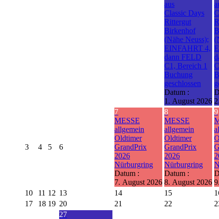
aus
a
Classic Days
C
Rittergut
R
Birkenhof
B
(Nähe Neuss);
(
EINFAHRT 4,
E
dann FELD
d
C1, Bereich 1
C
Buchung
B
geschlossen
g
Datum :
D
1. August 2026
2
7
8
9
MESSE
MESSE
allgemein
allgemein
a
Oldtimer
Oldtimer
O
3
4
5
6
GrandPrix
GrandPrix
G
2026
2026
2
Nürburgring
Nürburgring
N
Datum :
Datum :
D
7. August 2026
8. August 2026
9
10
11
12
13
14
15
1
17
18
19
20
21
22
2
27