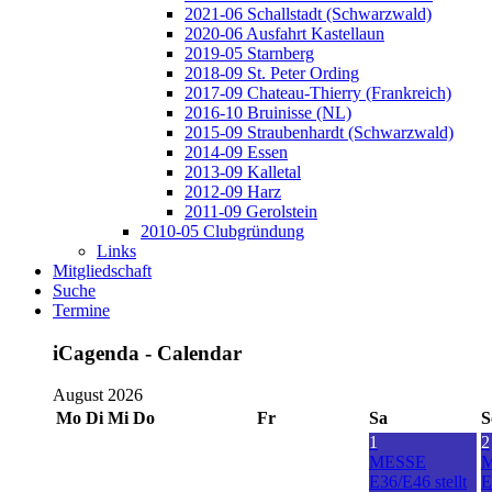
2021-06 Schallstadt (Schwarzwald)
2020-06 Ausfahrt Kastellaun
2019-05 Starnberg
2018-09 St. Peter Ording
2017-09 Chateau-Thierry (Frankreich)
2016-10 Bruinisse (NL)
2015-09 Straubenhardt (Schwarzwald)
2014-09 Essen
2013-09 Kalletal
2012-09 Harz
2011-09 Gerolstein
2010-05 Clubgründung
Links
Mitgliedschaft
Suche
Termine
iCagenda - Calendar
August 2026
Mo
Di
Mi
Do
Fr
Sa
S
1
2
MESSE
E36/E46 stellt
E