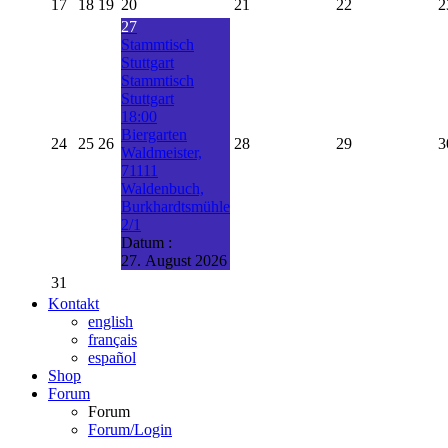
17
18
19
20
21
22
2
27
Stammtisch
Stuttgart
Stammtisch
Stuttgart
18:00
Biergarten
24
25
26
28
29
3
Waldmeister,
71111
Waldenbuch,
Burkhardtsmühle
2/1
Datum :
27. August 2026
31
Kontakt
english
français
español
Shop
Forum
Forum
Forum/Login