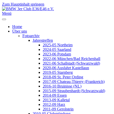
Zum Hauptinhalt springen
Jahr
Monat
Jahr
Monat
Menü
Home
Über uns
Fotoarchiv
Jahrestreffen
2025-05 Northeim
2024-05 Saarland
2023-06 Potsdam
2022-06 München/Bad Reichenhall
2021-06 Schallstadt (Schwarzwald)
2020-06 Ausfahrt Kastellaun
2019-05 Starnberg
2018-09 St. Peter Ording
2017-09 Chateau-Thierry (Frankreich)
2016-10 Bruinisse (NL)
2015-09 Straubenhardt (Schwarzwald)
2014-09 Essen
2013-09 Kalletal
2012-09 Harz
2011-09 Gerolstein
2010-05 Clubgründung