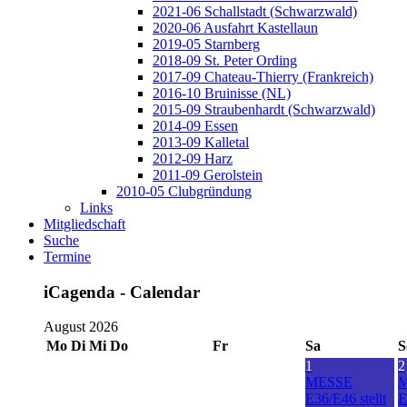
2021-06 Schallstadt (Schwarzwald)
2020-06 Ausfahrt Kastellaun
2019-05 Starnberg
2018-09 St. Peter Ording
2017-09 Chateau-Thierry (Frankreich)
2016-10 Bruinisse (NL)
2015-09 Straubenhardt (Schwarzwald)
2014-09 Essen
2013-09 Kalletal
2012-09 Harz
2011-09 Gerolstein
2010-05 Clubgründung
Links
Mitgliedschaft
Suche
Termine
iCagenda - Calendar
August 2026
Mo
Di
Mi
Do
Fr
Sa
S
1
2
MESSE
E36/E46 stellt
E