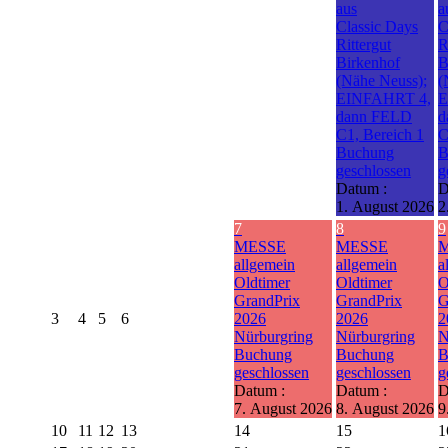
aus
a
Classic Days
C
Rittergut
R
Birkenhof
B
(Nähe Neuss);
(
EINFAHRT 4,
E
dann FELD
d
C1, Bereich 1
C
Buchung
B
geschlossen
g
Datum :
D
1. August 2026
2
7
8
9
MESSE
MESSE
allgemein
allgemein
a
Oldtimer
Oldtimer
O
GrandPrix
GrandPrix
G
3
4
5
6
2026
2026
2
Nürburgring
Nürburgring
N
Buchung
Buchung
B
geschlossen
geschlossen
g
Datum :
Datum :
D
7. August 2026
8. August 2026
9
10
11
12
13
14
15
1