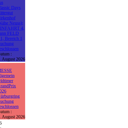
us
lassic Days
ittergut
irkenhof
Nähe Neuss);
INFAHRT 4,
ann FELD
1, Bereich 1
uchung
eschlossen
atum :
. August 2026
MESSE
llgemein
ldtimer
randPrix
026
ürburgring
uchung
eschlossen
atum :
. August 2026
6