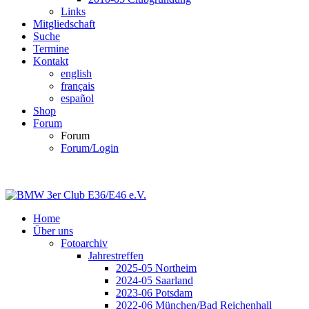
Links
Mitgliedschaft
Suche
Termine
Kontakt
english
français
español
Shop
Forum
Forum
Forum/Login
Home
Über uns
Fotoarchiv
Jahrestreffen
2025-05 Northeim
2024-05 Saarland
2023-06 Potsdam
2022-06 München/Bad Reichenhall