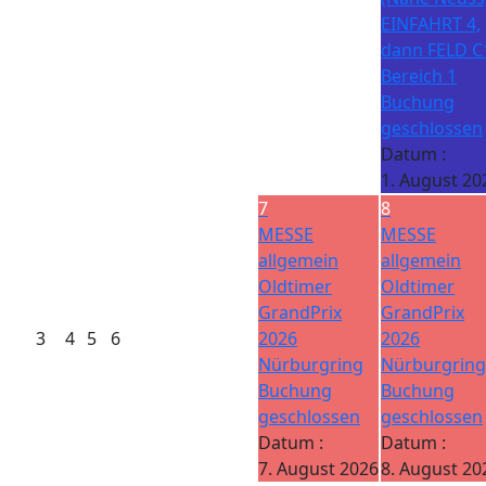
EINFAHRT 4,
dann FELD C
Bereich 1
Buchung
geschlossen
Datum :
1. August 20
7
8
MESSE
MESSE
allgemein
allgemein
Oldtimer
Oldtimer
GrandPrix
GrandPrix
3
4
5
6
2026
2026
Nürburgring
Nürburgring
Buchung
Buchung
geschlossen
geschlossen
Datum :
Datum :
7. August 2026
8. August 20