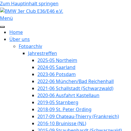
Vorheriges
Vorheriger
Nächstes
Nächstes
Zum Hauptinhalt springen
Jahr
Monat
Jahr
Monat
Menü
Home
Über uns
Fotoarchiv
Jahrestreffen
2025-05 Northeim
2024-05 Saarland
2023-06 Potsdam
2022-06 München/Bad Reichenhall
2021-06 Schallstadt (Schwarzwald)
2020-06 Ausfahrt Kastellaun
2019-05 Starnberg
2018-09 St. Peter Ording
2017-09 Chateau-Thierry (Frankreich)
2016-10 Bruinisse (NL)
2015-09 Straubenhardt (Schwarzwald)