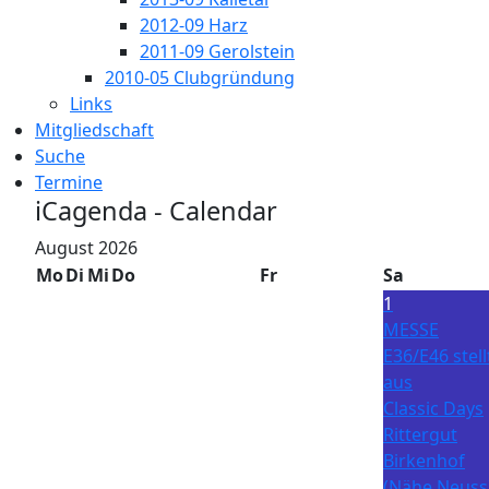
2012-09 Harz
2011-09 Gerolstein
2010-05 Clubgründung
Links
Mitgliedschaft
Suche
Termine
iCagenda - Calendar
August 2026
Mo
Di
Mi
Do
Fr
Sa
1
MESSE
E36/E46 stell
aus
Classic Days
Rittergut
Birkenhof
(Nähe Neuss)