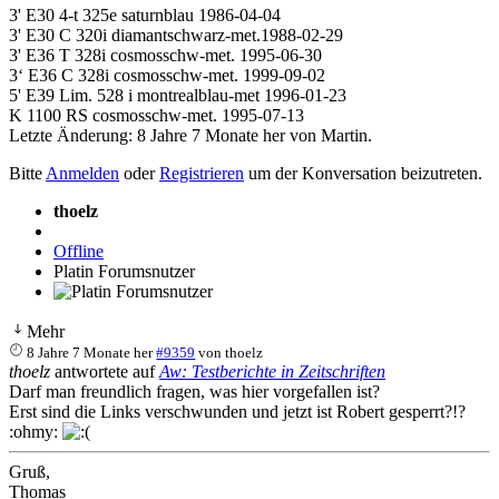
3' E30 4-t 325e saturnblau 1986-04-04
3' E30 C 320i diamantschwarz-met.1988-02-29
3' E36 T 328i cosmosschw-met. 1995-06-30
3‘ E36 C 328i cosmosschw-met. 1999-09-02
5' E39 Lim. 528 i montrealblau-met 1996-01-23
K 1100 RS cosmosschw-met. 1995-07-13
Letzte Änderung: 8 Jahre 7 Monate her von
Martin
.
Bitte
Anmelden
oder
Registrieren
um der Konversation beizutreten.
thoelz
Offline
Platin Forumsnutzer
Mehr
8 Jahre 7 Monate her
#9359
von
thoelz
thoelz
antwortete auf
Aw: Testberichte in Zeitschriften
Darf man freundlich fragen, was hier vorgefallen ist?
Erst sind die Links verschwunden und jetzt ist Robert gesperrt?!?
:ohmy:
Gruß,
Thomas