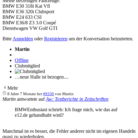
Meine derzeitigen Fahrzeuge:
BMW E30 318i Kat Vfl
BMW E36 320i Clubsport
BMW E24 633 CSI
BMW E36/8 Z3 3.0 Coupé
Dienstwagen VW Golf GTI
Bitte
Anmelden
oder
Registrieren
um der Konversation beizutreten.
Martin
Offline
Clubmitglied
…neue Halle ist bezogen....
Mehr
8 Jahre 7 Monate her
#9330
von
Martin
Martin
antwortete auf
Aw: Testberichte in Zeitschriften
BMWEnthusiast schrieb: Ich frage mich, wie das auf
e12.de gehandhabt wird?
Manchmal ist es besser, die Fehler anderer nicht im eigenen Handeln
quasi zu wiederholen.