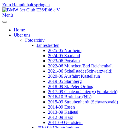
Zum Hauptinhalt springen
Jahr
Monat
Jahr
Monat
Menü
Home
Über uns
Fotoarchiv
Jahrestreffen
2025-05 Northeim
2024-05 Saarland
2023-06 Potsdam
2022-06 München/Bad Reichenhall
2021-06 Schallstadt (Schwarzwald)
2020-06 Ausfahrt Kastellaun
2019-05 Starnberg
2018-09 St. Peter Ording
2017-09 Chateau-Thierry (Frankreich)
2016-10 Bruinisse (NL)
2015-09 Straubenhardt (Schwarzwald)
2014-09 Essen
2013-09 Kalletal
2012-09 Harz
2011-09 Gerolstein
2010-05 Clubgründung