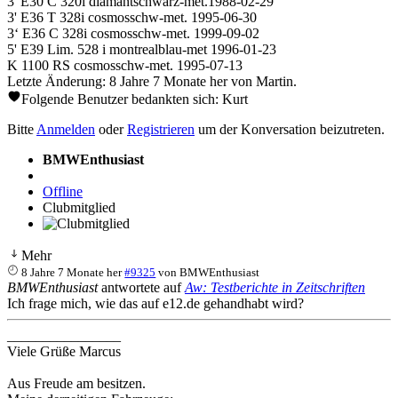
3' E30 C 320i diamantschwarz-met.1988-02-29
3' E36 T 328i cosmosschw-met. 1995-06-30
3‘ E36 C 328i cosmosschw-met. 1999-09-02
5' E39 Lim. 528 i montrealblau-met 1996-01-23
K 1100 RS cosmosschw-met. 1995-07-13
Letzte Änderung: 8 Jahre 7 Monate her von
Martin
.
Folgende Benutzer bedankten sich:
Kurt
Bitte
Anmelden
oder
Registrieren
um der Konversation beizutreten.
BMWEnthusiast
Offline
Clubmitglied
Mehr
8 Jahre 7 Monate her
#9325
von
BMWEnthusiast
BMWEnthusiast
antwortete auf
Aw: Testberichte in Zeitschriften
Ich frage mich, wie das auf e12.de gehandhabt wird?
________________
Viele Grüße Marcus
Aus Freude am besitzen.