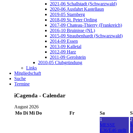
2021-06 Schallstadt (Schwarzwald)
2020-06 Ausfahrt Kastellaun
2019-05 Starnberg
2018-09 St. Peter Ording
2017-09 Chateau-Thierry (Frankreich)
2016-10 Bruinisse (NL)
2015-09 Straubenhardt (Schwarzwald)
2014-09 Essen
2013-09 Kalletal
2012-09 Harz
2011-09 Gerolstein
2010-05 Clubgründung
Links
Mitgliedschaft
Suche
Termine
iCagenda - Calendar
August 2026
Mo
Di
Mi
Do
Fr
Sa
S
1
2
MESSE
E36/E46 stellt
E