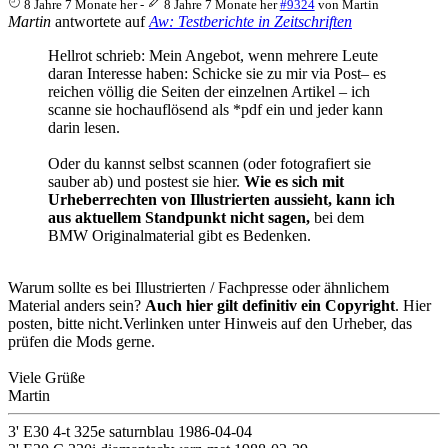
8 Jahre 7 Monate her
-
8 Jahre 7 Monate her
#9324
von
Martin
Martin
antwortete auf
Aw: Testberichte in Zeitschriften
Hellrot schrieb: Mein Angebot, wenn mehrere Leute
daran Interesse haben: Schicke sie zu mir via Post– es
reichen völlig die Seiten der einzelnen Artikel – ich
scanne sie hochauflösend als *pdf ein und jeder kann
darin lesen.
Oder du kannst selbst scannen (oder fotografiert sie
sauber ab) und postest sie hier.
Wie es sich mit
Urheberrechten von Illustrierten aussieht, kann ich
aus aktuellem Standpunkt nicht sagen,
bei dem
BMW Originalmaterial gibt es Bedenken.
Warum sollte es bei Illustrierten / Fachpresse oder ähnlichem
Material anders sein?
Auch hier gilt definitiv ein Copyright
. Hier
posten, bitte nicht.Verlinken unter Hinweis auf den Urheber, das
prüfen die Mods gerne.
Viele Grüße
Martin
3' E30 4-t 325e saturnblau 1986-04-04