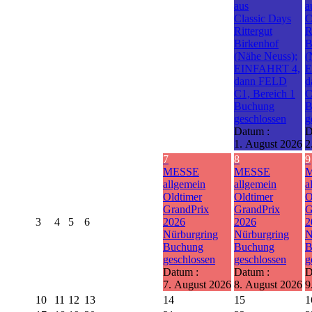
aus
a
Classic Days
C
Rittergut
R
Birkenhof
B
(Nähe Neuss);
(
EINFAHRT 4,
E
dann FELD
d
C1, Bereich 1
C
Buchung
B
geschlossen
g
Datum :
D
1. August 2026
2
7
8
9
MESSE
MESSE
allgemein
allgemein
a
Oldtimer
Oldtimer
O
GrandPrix
GrandPrix
G
3
4
5
6
2026
2026
2
Nürburgring
Nürburgring
N
Buchung
Buchung
B
geschlossen
geschlossen
g
Datum :
Datum :
D
7. August 2026
8. August 2026
9
10
11
12
13
14
15
1