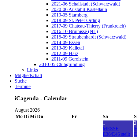
2021-06 Schallstadt (Schwarzwald)
2020-06 Ausfahrt Kastellaun
2019-05 Starnberg
2018-09 St. Peter Ording
2017-09 Chateau-Thierry (Frankreich)
2016-10 Bruinisse (NL)
2015-09 Straubenhardt (Schwarzwald)
2014-09 Essen
2013-09 Kalletal
2012-09 Harz
2011-09 Gerolstein
2010-05 Clubgründung
Links
Mitgliedschaft
Suche
Termine
iCagenda - Calendar
August 2026
Mo
Di
Mi
Do
Fr
Sa
S
1
2
MESSE
E36/E46 stellt
E