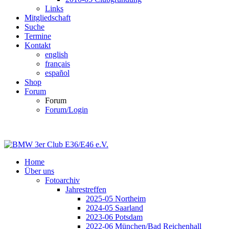
Links
Mitgliedschaft
Suche
Termine
Kontakt
english
français
español
Shop
Forum
Forum
Forum/Login
Home
Über uns
Fotoarchiv
Jahrestreffen
2025-05 Northeim
2024-05 Saarland
2023-06 Potsdam
2022-06 München/Bad Reichenhall