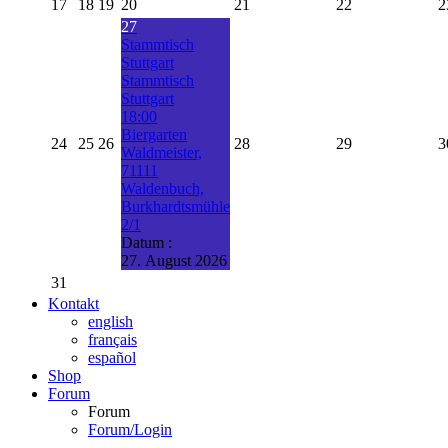
17
18
19
20
21
22
2
27
Stammtisch
Stuttgart
Stammtisch
Stuttgart
18:00
Biergarten
24
25
26
28
29
3
Waldmeister,
71111
Waldenbuch,
Burkhardtsmühle
2/1
Datum :
27. August 2026
31
Kontakt
english
français
español
Shop
Forum
Forum
Forum/Login