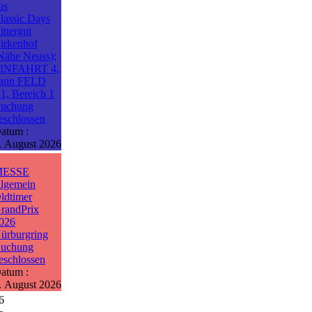
us
lassic Days
ittergut
irkenhof
Nähe Neuss);
INFAHRT 4,
ann FELD
1, Bereich 1
uchung
eschlossen
atum :
. August 2026
MESSE
llgemein
ldtimer
randPrix
026
ürburgring
uchung
eschlossen
atum :
. August 2026
6