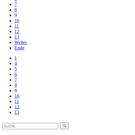
7
8
9
10
11
12
13
Weiter
Ende
1
4
5
6
7
8
9
10
11
12
13