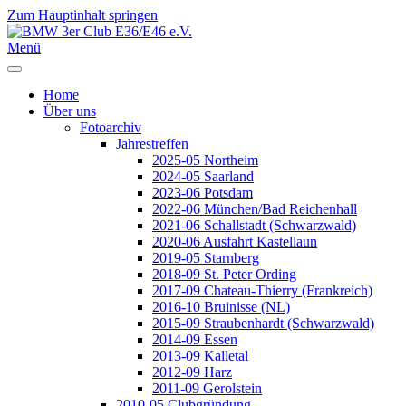
Zum Hauptinhalt springen
Jahr
Monat
Jahr
Monat
Menü
Home
Über uns
Fotoarchiv
Jahrestreffen
2025-05 Northeim
2024-05 Saarland
2023-06 Potsdam
2022-06 München/Bad Reichenhall
2021-06 Schallstadt (Schwarzwald)
2020-06 Ausfahrt Kastellaun
2019-05 Starnberg
2018-09 St. Peter Ording
2017-09 Chateau-Thierry (Frankreich)
2016-10 Bruinisse (NL)
2015-09 Straubenhardt (Schwarzwald)
2014-09 Essen
2013-09 Kalletal
2012-09 Harz
2011-09 Gerolstein
2010-05 Clubgründung