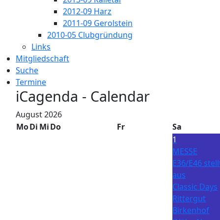
2012-09 Harz
2011-09 Gerolstein
2010-05 Clubgründung
Links
Mitgliedschaft
Suche
Termine
iCagenda - Calendar
August 2026
Mo
Di
Mi
Do
Fr
Sa
1
MESSE
E36/E46 stell
aus
Classic Days
Rittergut
Birkenhof