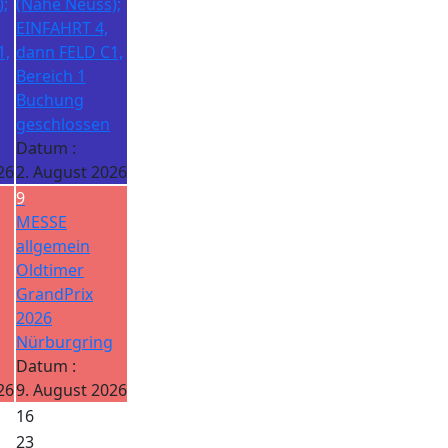
;
(Nähe Neuss);
EINFAHRT 4,
1,
dann FELD C1,
Bereich 1
Buchung
geschlossen
Datum :
26
2. August 2026
9
MESSE
allgemein
Oldtimer
GrandPrix
2026
Nürburgring
Datum :
26
9. August 2026
16
23