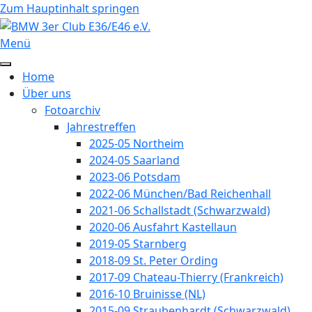
Vorheriges
Vorheriger
Nächstes
Nächstes
Zum Hauptinhalt springen
Jahr
Monat
Jahr
Monat
Menü
Home
Über uns
Fotoarchiv
Jahrestreffen
2025-05 Northeim
2024-05 Saarland
2023-06 Potsdam
2022-06 München/Bad Reichenhall
2021-06 Schallstadt (Schwarzwald)
2020-06 Ausfahrt Kastellaun
2019-05 Starnberg
2018-09 St. Peter Ording
2017-09 Chateau-Thierry (Frankreich)
2016-10 Bruinisse (NL)
2015-09 Straubenhardt (Schwarzwald)