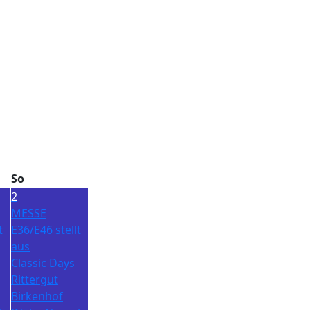
So
2
MESSE
t
E36/E46 stellt
aus
Classic Days
Rittergut
Birkenhof