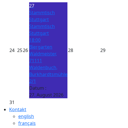
27
Stammtisch
Stuttgart
Stammtisch
Stuttgart
18:00
Biergarten
24
25
26
28
29
Waldmeister,
71111
Waldenbuch,
Burkhardtsmühle
2/1
Datum :
27. August 2026
31
Kontakt
english
français