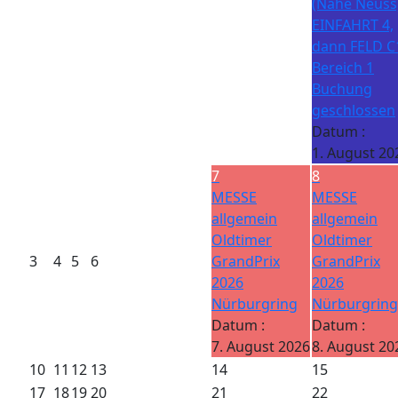
(Nähe Neuss)
EINFAHRT 4,
dann FELD C
Bereich 1
Buchung
geschlossen
Datum :
1. August 20
7
8
MESSE
MESSE
allgemein
allgemein
Oldtimer
Oldtimer
3
4
5
6
GrandPrix
GrandPrix
2026
2026
Nürburgring
Nürburgring
Datum :
Datum :
7. August 2026
8. August 20
10
11
12
13
14
15
17
18
19
20
21
22