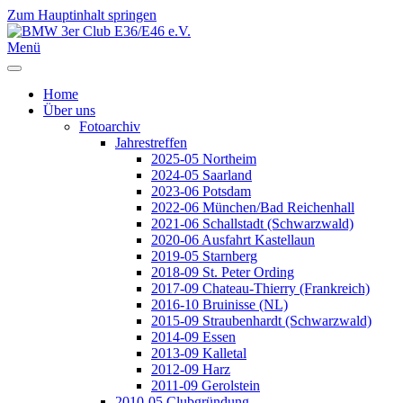
Zum Hauptinhalt springen
Jahr
Monat
Jahr
Monat
Menü
Home
Über uns
Fotoarchiv
Jahrestreffen
2025-05 Northeim
2024-05 Saarland
2023-06 Potsdam
2022-06 München/Bad Reichenhall
2021-06 Schallstadt (Schwarzwald)
2020-06 Ausfahrt Kastellaun
2019-05 Starnberg
2018-09 St. Peter Ording
2017-09 Chateau-Thierry (Frankreich)
2016-10 Bruinisse (NL)
2015-09 Straubenhardt (Schwarzwald)
2014-09 Essen
2013-09 Kalletal
2012-09 Harz
2011-09 Gerolstein
2010-05 Clubgründung