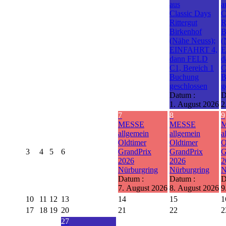
aus
a
Classic Days
C
Rittergut
R
Birkenhof
B
(Nähe Neuss);
(
EINFAHRT 4,
E
dann FELD
d
C1, Bereich 1
C
Buchung
B
geschlossen
g
Datum :
D
1. August 2026
2
7
8
9
MESSE
MESSE
allgemein
allgemein
a
Oldtimer
Oldtimer
O
3
4
5
6
GrandPrix
GrandPrix
G
2026
2026
2
Nürburgring
Nürburgring
N
Datum :
Datum :
D
7. August 2026
8. August 2026
9
10
11
12
13
14
15
1
17
18
19
20
21
22
2
27