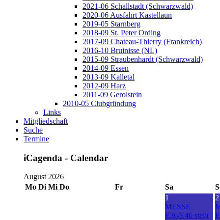
2021-06 Schallstadt (Schwarzwald)
2020-06 Ausfahrt Kastellaun
2019-05 Starnberg
2018-09 St. Peter Ording
2017-09 Chateau-Thierry (Frankreich)
2016-10 Bruinisse (NL)
2015-09 Straubenhardt (Schwarzwald)
2014-09 Essen
2013-09 Kalletal
2012-09 Harz
2011-09 Gerolstein
2010-05 Clubgründung
Links
Mitgliedschaft
Suche
Termine
iCagenda - Calendar
August 2026
Mo
Di
Mi
Do
Fr
Sa
S
1
2
MESSE
E36/E46 stellt
E