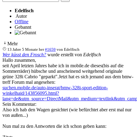
Edelfisch
Autor
Offline
Gebannt
Mehr
13 Jahre 5 Monate her
#1659
von
Edelfisch
Wer küsst den Frosch?
wurde erstellt von
Edelfisch
Hallo zusammen,
seit April letzten Jahres habe ich in mobile.de dieses(bis auf die
Sommerräder) hübsche und anscheinend weitgehend originale
grüne 328i Cabrio "geparkt".Jetzt hat es sich jemand aus dem bmw-
treff Forum mal angesehen:
suchen.mobile.de/auto-inserat/bmw-328i-sport-edition-
winkelhaid/143856095.html?
lang=de&utm_source=DirectMail&utm_medium=textlink&utm_ca
Sein Kommentar:
Also ich hab den Wagen gesichtet (wie befürchtet aber erst mal nur
von außen...)
Nun mal zu den Antworten die ich schon geben kann: