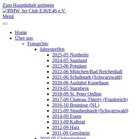
Zum Hauptinhalt springen
Jahr
Monat
Jahr
Monat
Menü
Home
Über uns
Fotoarchiv
Jahrestreffen
2025-05 Northeim
2024-05 Saarland
2023-06 Potsdam
2022-06 München/Bad Reichenhall
2021-06 Schallstadt (Schwarzwald)
2020-06 Ausfahrt Kastellaun
2019-05 Starnberg
2018-09 St. Peter Ording
2017-09 Chateau-Thierry (Frankreich)
2016-10 Bruinisse (NL)
2015-09 Straubenhardt (Schwarzwald)
2014-09 Essen
2013-09 Kalletal
2012-09 Harz
2011-09 Gerolstein
2010-05 Clubgründung