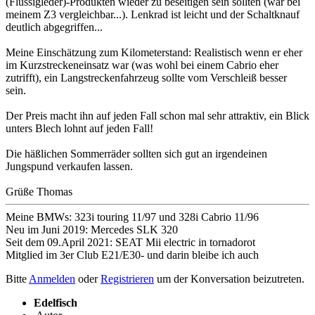
(Flüssigleder)-Produkten wieder zu beseitigen sein sollten (war bei
meinem Z3 vergleichbar...). Lenkrad ist leicht und der Schaltknauf
deutlich abgegriffen...
Meine Einschätzung zum Kilometerstand: Realistisch wenn er eher
im Kurzstreckeneinsatz war (was wohl bei einem Cabrio eher
zutrifft), ein Langstreckenfahrzeug sollte vom Verschleiß besser
sein.
Der Preis macht ihn auf jeden Fall schon mal sehr attraktiv, ein Blick
unters Blech lohnt auf jeden Fall!
Die häßlichen Sommerräder sollten sich gut an irgendeinen
Jungspund verkaufen lassen.
Grüße Thomas
Meine BMWs: 323i touring 11/97 und 328i Cabrio 11/96
Neu im Juni 2019: Mercedes SLK 320
Seit dem 09.April 2021: SEAT Mii electric in tornadorot
Mitglied im 3er Club E21/E30- und darin bleibe ich auch
Bitte
Anmelden
oder
Registrieren
um der Konversation beizutreten.
Edelfisch