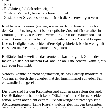
Zitat:
- Rost
- Radläufe gebördelt oder original
- Zustand Verdeck; besonders Innenhimmel
- Zustand der Sitze; besonders natürlich die Seitenwangen vorn
Rost habe ich keinen gesehen, weder an den Schwellern noch an
den Radläufen. Insgesamt ist der optische Zustand für das alter in
Ordnung, der Lack ist etwas verwittert durch den Winter, sollte sich
aber mit einer ordentlichen Politur wieder in Top-Zustand bringen
lassen. Lediglich das rechte äußere Spiegeldreieck ist ein wenig mit
Bläschen überseht und gräulich ausgeblichen.
Radläufe sind soweit ich das beurteilen kann original. Zumindest
fassen sie sich bei meinem E46 ähnlich an. Eine scharfe Kante gibt's
auf jeden Fall nicht.
Verdeck konnte ich nicht begutachten, da das Hardtop montiert ist.
Von außen durch die Scheiben hat der Innenhimmel auf jeden Fall
einwandfrei ausgesehen.
Die Sitze sind für den Kilometerstand auch in passablem Zustand.
Der Beifahrersitz hat noch keine "Sitzfalten", der Fahrersitz leider
schon, wenn aber nicht extrem. Die Sitzwange hat zwar typische
Abnutzungsspuren (keine Risse!), welche aber mit den bekannten