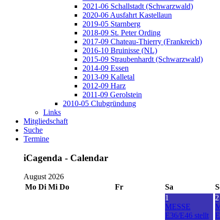
2021-06 Schallstadt (Schwarzwald)
2020-06 Ausfahrt Kastellaun
2019-05 Starnberg
2018-09 St. Peter Ording
2017-09 Chateau-Thierry (Frankreich)
2016-10 Bruinisse (NL)
2015-09 Straubenhardt (Schwarzwald)
2014-09 Essen
2013-09 Kalletal
2012-09 Harz
2011-09 Gerolstein
2010-05 Clubgründung
Links
Mitgliedschaft
Suche
Termine
iCagenda - Calendar
August 2026
Mo
Di
Mi
Do
Fr
Sa
S
1
2
MESSE
E36/E46 stellt
E