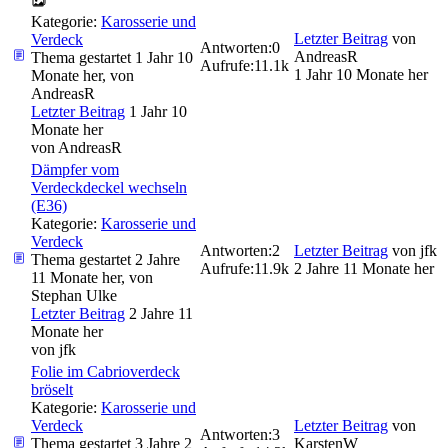
Kategorie:
Karosserie und
Letzter Beitrag
von
Verdeck
Antworten:
0
AndreasR
Thema gestartet 1 Jahr 10
Aufrufe:
11.1k
1 Jahr 10 Monate her
Monate her, von
AndreasR
Letzter Beitrag
1 Jahr 10
Monate her
von
AndreasR
Dämpfer vom
Verdeckdeckel wechseln
(E36)
Kategorie:
Karosserie und
Verdeck
Antworten:
2
Letzter Beitrag
von
jfk
Thema gestartet 2 Jahre
Aufrufe:
11.9k
2 Jahre 11 Monate her
11 Monate her, von
Stephan Ulke
Letzter Beitrag
2 Jahre 11
Monate her
von
jfk
Folie im Cabrioverdeck
bröselt
Kategorie:
Karosserie und
Verdeck
Letzter Beitrag
von
Antworten:
3
Thema gestartet 3 Jahre 2
KarstenW