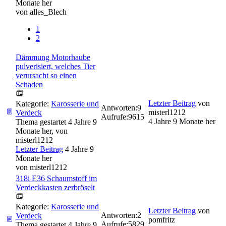
Monate her
von
alles_Blech
1
2
Dämmung Motorhaube
pulverisiert, welches Tier
verursacht so einen
Schaden
Letzter Beitrag
von
Kategorie:
Karosserie und
Antworten:
9
misterl1212
Verdeck
Aufrufe:
9615
4 Jahre 9 Monate her
Thema gestartet 4 Jahre 9
Monate her, von
misterl1212
Letzter Beitrag
4 Jahre 9
Monate her
von
misterl1212
318i E36 Schaumstoff im
Verdeckkasten zerbröselt
Kategorie:
Karosserie und
Letzter Beitrag
von
Antworten:
2
Verdeck
pomfritz
Aufrufe:
5829
Thema gestartet 4 Jahre 9