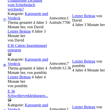
Umlaufende Dichtung
vom Schiebedach
wechseln?
Kategorie:
Karosserie und
Letzter Beitrag
von
Verdeck
Antworten:
1
David
Thema gestartet 4 Jahre 3
Aufrufe:
7706
4 Jahre 3 Monate her
Monate her, von
David
Letzter Beitrag
4 Jahre 3
Monate her
von
David
E36 Cabrio Innenhimmel
erneuern
Kategorie:
Karosserie und
Letzter Beitrag
von
Antworten:
7
Verdeck
pomfritz
Aufrufe:
12.3k
Thema gestartet 4 Jahre 4
4 Jahre 4 Monate her
Monate her, von
pomfritz
Letzter Beitrag
4 Jahre 4
Monate her
von
pomfritz
E 36
Schwellerverkleidungen...
Kategorie:
Karosserie und
Letzter Beitrag
von
Antworten:
1
Verdeck