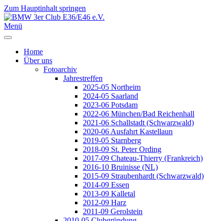
Zum Hauptinhalt springen
Jahr
Monat
Jahr
Monat
Menü
Home
Über uns
Fotoarchiv
Jahrestreffen
2025-05 Northeim
2024-05 Saarland
2023-06 Potsdam
2022-06 München/Bad Reichenhall
2021-06 Schallstadt (Schwarzwald)
2020-06 Ausfahrt Kastellaun
2019-05 Starnberg
2018-09 St. Peter Ording
2017-09 Chateau-Thierry (Frankreich)
2016-10 Bruinisse (NL)
2015-09 Straubenhardt (Schwarzwald)
2014-09 Essen
2013-09 Kalletal
2012-09 Harz
2011-09 Gerolstein
2010-05 Clubgründung