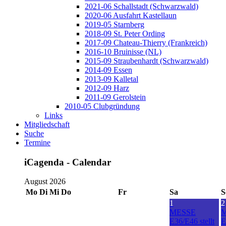
2021-06 Schallstadt (Schwarzwald)
2020-06 Ausfahrt Kastellaun
2019-05 Starnberg
2018-09 St. Peter Ording
2017-09 Chateau-Thierry (Frankreich)
2016-10 Bruinisse (NL)
2015-09 Straubenhardt (Schwarzwald)
2014-09 Essen
2013-09 Kalletal
2012-09 Harz
2011-09 Gerolstein
2010-05 Clubgründung
Links
Mitgliedschaft
Suche
Termine
iCagenda - Calendar
August 2026
Mo
Di
Mi
Do
Fr
Sa
S
1
2
MESSE
E36/E46 stellt
E