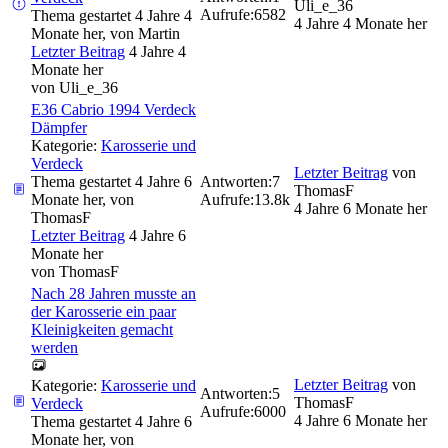
Uli_e_36
Aufrufe:
6582
Thema gestartet 4 Jahre 4
4 Jahre 4 Monate her
Monate her, von
Martin
Letzter Beitrag
4 Jahre 4
Monate her
von
Uli_e_36
E36 Cabrio 1994 Verdeck
Dämpfer
Kategorie:
Karosserie und
Verdeck
Letzter Beitrag
von
Thema gestartet 4 Jahre 6
Antworten:
7
ThomasF
Monate her, von
Aufrufe:
13.8k
4 Jahre 6 Monate her
ThomasF
Letzter Beitrag
4 Jahre 6
Monate her
von
ThomasF
Nach 28 Jahren musste an
der Karosserie ein paar
Kleinigkeiten gemacht
werden
Letzter Beitrag
von
Kategorie:
Karosserie und
Antworten:
5
ThomasF
Verdeck
Aufrufe:
6000
4 Jahre 6 Monate her
Thema gestartet 4 Jahre 6
Monate her, von