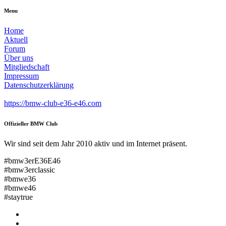
Menu
Home
Aktuell
Forum
Über uns
Mitgliedschaft
Impressum
Datenschutzerklärung
https://bmw-club-e36-e46.com
Offizieller BMW Club
Wir sind seit dem Jahr 2010 aktiv und im Internet präsent.
#bmw3erE36E46
#bmw3erclassic
#bmwe36
#bmwe46
#staytrue