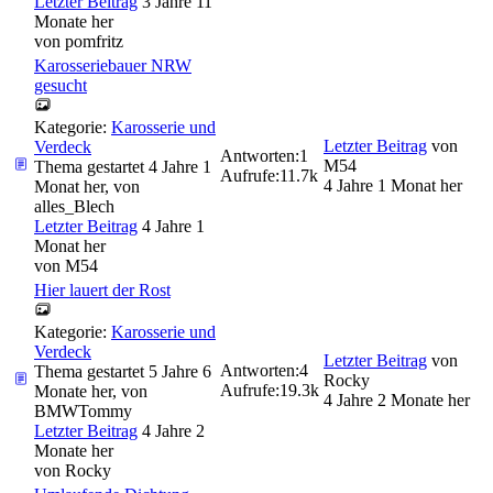
Letzter Beitrag
3 Jahre 11
Monate her
von
pomfritz
Karosseriebauer NRW
gesucht
Kategorie:
Karosserie und
Letzter Beitrag
von
Verdeck
Antworten:
1
M54
Thema gestartet 4 Jahre 1
Aufrufe:
11.7k
4 Jahre 1 Monat her
Monat her, von
alles_Blech
Letzter Beitrag
4 Jahre 1
Monat her
von
M54
Hier lauert der Rost
Kategorie:
Karosserie und
Verdeck
Letzter Beitrag
von
Antworten:
4
Thema gestartet 5 Jahre 6
Rocky
Aufrufe:
19.3k
Monate her, von
4 Jahre 2 Monate her
BMWTommy
Letzter Beitrag
4 Jahre 2
Monate her
von
Rocky