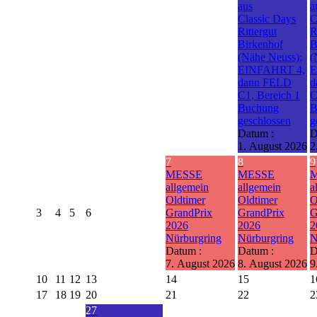
aus
a
Classic Days
C
Rittergut
R
Birkenhof
B
(Nähe Neuss);
(
EINFAHRT 4,
E
dann FELD
d
C1, Bereich 1
C
Buchung
B
geschlossen
g
Datum :
D
1. August 2026
2
7
8
9
MESSE
MESSE
allgemein
allgemein
a
Oldtimer
Oldtimer
O
3
4
5
6
GrandPrix
GrandPrix
G
2026
2026
2
Nürburgring
Nürburgring
N
Datum :
Datum :
D
7. August 2026
8. August 2026
9
10
11
12
13
14
15
1
17
18
19
20
21
22
2
27