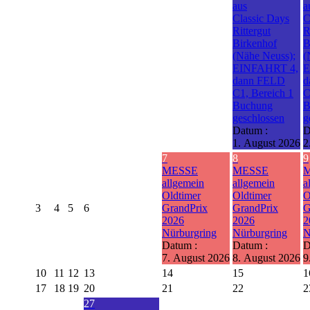
aus
a
Classic Days
C
Rittergut
R
Birkenhof
B
(Nähe Neuss);
(
EINFAHRT 4,
E
dann FELD
d
C1, Bereich 1
C
Buchung
B
geschlossen
g
Datum :
D
1. August 2026
2
7
8
9
MESSE
MESSE
allgemein
allgemein
a
Oldtimer
Oldtimer
O
3
4
5
6
GrandPrix
GrandPrix
G
2026
2026
2
Nürburgring
Nürburgring
N
Datum :
Datum :
D
7. August 2026
8. August 2026
9
10
11
12
13
14
15
1
17
18
19
20
21
22
2
27