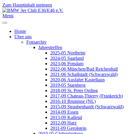
Zum Hauptinhalt springen
Jahr
Monat
Jahr
Monat
Menü
Home
Über uns
Fotoarchiv
Jahrestreffen
2025-05 Northeim
2024-05 Saarland
2023-06 Potsdam
2022-06 München/Bad Reichenhall
2021-06 Schallstadt (Schwarzwald)
2020-06 Ausfahrt Kastellaun
2019-05 Starnberg
2018-09 St. Peter Ording
2017-09 Chateau-Thierry (Frankreich)
2016-10 Bruinisse (NL)
2015-09 Straubenhardt (Schwarzwald)
2014-09 Essen
2013-09 Kalletal
2012-09 Harz
2011-09 Gerolstein
2010-05 Clubgründung