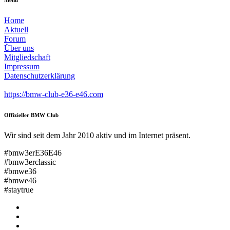
Menu
Home
Aktuell
Forum
Über uns
Mitgliedschaft
Impressum
Datenschutzerklärung
https://bmw-club-e36-e46.com
Offizieller BMW Club
Wir sind seit dem Jahr 2010 aktiv und im Internet präsent.
#bmw3erE36E46
#bmw3erclassic
#bmwe36
#bmwe46
#staytrue