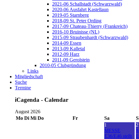
2021-06 Schallstadt (Schwarzwald)
2020-06 Ausfahrt Kastellaun
2019-05 Starnberg
2018-09 St. Peter Ording
2017-09 Chateau-Thierry (Frankreich)
2016-10 Bruinisse (NL)
2015-09 Straubenhardt (Schwarzwald)
2014-09 Essen
2013-09 Kalletal
2012-09 Harz
2011-09 Gerolstein
2010-05 Clubgründung
Links
Mitgliedschaft
Suche
Termine
iCagenda - Calendar
August 2026
Mo
Di
Mi
Do
Fr
Sa
S
1
2
MESSE
E36/E46 stellt
E