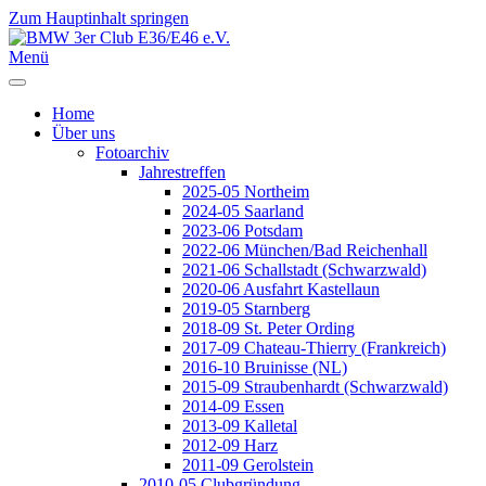
Zum Hauptinhalt springen
Jahr
Monat
Jahr
Monat
Menü
Home
Über uns
Fotoarchiv
Jahrestreffen
2025-05 Northeim
2024-05 Saarland
2023-06 Potsdam
2022-06 München/Bad Reichenhall
2021-06 Schallstadt (Schwarzwald)
2020-06 Ausfahrt Kastellaun
2019-05 Starnberg
2018-09 St. Peter Ording
2017-09 Chateau-Thierry (Frankreich)
2016-10 Bruinisse (NL)
2015-09 Straubenhardt (Schwarzwald)
2014-09 Essen
2013-09 Kalletal
2012-09 Harz
2011-09 Gerolstein
2010-05 Clubgründung