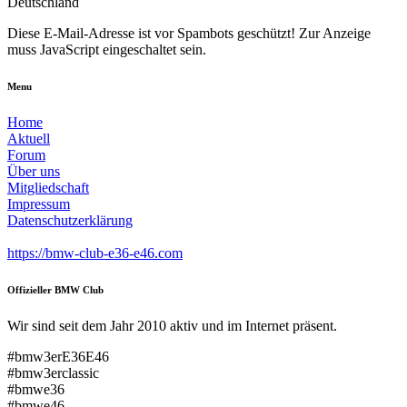
Deutschland
Diese E-Mail-Adresse ist vor Spambots geschützt! Zur Anzeige
muss JavaScript eingeschaltet sein.
Menu
Home
Aktuell
Forum
Über uns
Mitgliedschaft
Impressum
Datenschutzerklärung
https://bmw-club-e36-e46.com
Offizieller BMW Club
Wir sind seit dem Jahr 2010 aktiv und im Internet präsent.
#bmw3erE36E46
#bmw3erclassic
#bmwe36
#bmwe46