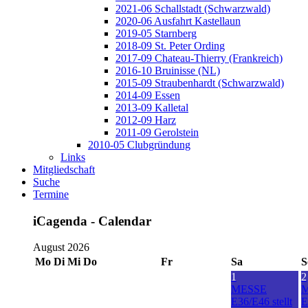
2021-06 Schallstadt (Schwarzwald)
2020-06 Ausfahrt Kastellaun
2019-05 Starnberg
2018-09 St. Peter Ording
2017-09 Chateau-Thierry (Frankreich)
2016-10 Bruinisse (NL)
2015-09 Straubenhardt (Schwarzwald)
2014-09 Essen
2013-09 Kalletal
2012-09 Harz
2011-09 Gerolstein
2010-05 Clubgründung
Links
Mitgliedschaft
Suche
Termine
iCagenda - Calendar
August 2026
Mo
Di
Mi
Do
Fr
Sa
S
1
2
MESSE
E36/E46 stellt
E