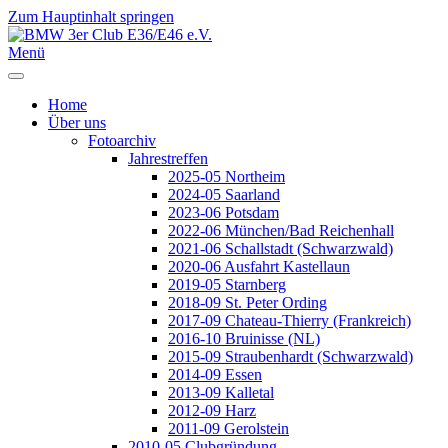
Zum Hauptinhalt springen
Jahr
Monat
Jahr
Monat
Menü
Home
Über uns
Fotoarchiv
Jahrestreffen
2025-05 Northeim
2024-05 Saarland
2023-06 Potsdam
2022-06 München/Bad Reichenhall
2021-06 Schallstadt (Schwarzwald)
2020-06 Ausfahrt Kastellaun
2019-05 Starnberg
2018-09 St. Peter Ording
2017-09 Chateau-Thierry (Frankreich)
2016-10 Bruinisse (NL)
2015-09 Straubenhardt (Schwarzwald)
2014-09 Essen
2013-09 Kalletal
2012-09 Harz
2011-09 Gerolstein
2010-05 Clubgründung