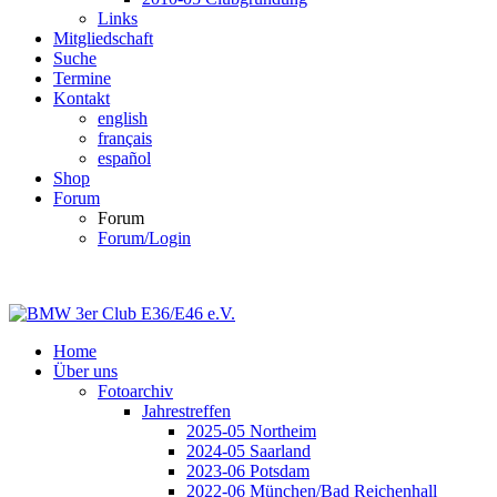
Links
Mitgliedschaft
Suche
Termine
Kontakt
english
français
español
Shop
Forum
Forum
Forum/Login
Home
Über uns
Fotoarchiv
Jahrestreffen
2025-05 Northeim
2024-05 Saarland
2023-06 Potsdam
2022-06 München/Bad Reichenhall