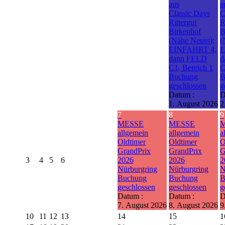
aus
a
Classic Days
C
Rittergut
R
Birkenhof
B
(Nähe Neuss);
(
EINFAHRT 4,
E
dann FELD
d
C1, Bereich 1
C
Buchung
B
geschlossen
g
Datum :
D
1. August 2026
2
7
8
9
MESSE
MESSE
allgemein
allgemein
a
Oldtimer
Oldtimer
O
GrandPrix
GrandPrix
G
3
4
5
6
2026
2026
2
Nürburgring
Nürburgring
N
Buchung
Buchung
B
geschlossen
geschlossen
g
Datum :
Datum :
D
7. August 2026
8. August 2026
9
10
11
12
13
14
15
1