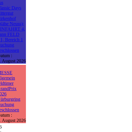
us
lassic Days
ittergut
irkenhof
Nähe Neuss);
INFAHRT 4,
ann FELD
1, Bereich 1
uchung
eschlossen
atum :
. August 2026
MESSE
llgemein
ldtimer
randPrix
026
ürburgring
uchung
eschlossen
atum :
. August 2026
6