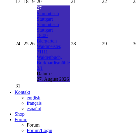
17
18
19
20
21
22
2
27
Stammtisch
Stuttgart
Stammtisch
Stuttgart
18:00
Biergarten
24
25
26
28
29
3
Waldmeister,
71111
Waldenbuch,
Burkhardtsmühle
2/1
Datum :
27. August 2026
31
Kontakt
english
français
español
Shop
Forum
Forum
Forum/Login