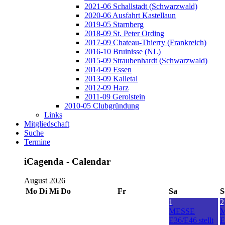
2021-06 Schallstadt (Schwarzwald)
2020-06 Ausfahrt Kastellaun
2019-05 Starnberg
2018-09 St. Peter Ording
2017-09 Chateau-Thierry (Frankreich)
2016-10 Bruinisse (NL)
2015-09 Straubenhardt (Schwarzwald)
2014-09 Essen
2013-09 Kalletal
2012-09 Harz
2011-09 Gerolstein
2010-05 Clubgründung
Links
Mitgliedschaft
Suche
Termine
iCagenda - Calendar
August 2026
Mo
Di
Mi
Do
Fr
Sa
S
1
2
MESSE
E36/E46 stellt
E