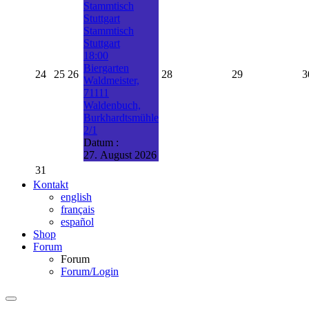
Stammtisch
Stuttgart
Stammtisch
Stuttgart
18:00
Biergarten
24
25
26
28
29
3
Waldmeister,
71111
Waldenbuch,
Burkhardtsmühle
2/1
Datum :
27. August 2026
31
Kontakt
english
français
español
Shop
Forum
Forum
Forum/Login