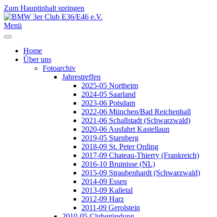
Zum Hauptinhalt springen
Jahr
Monat
Jahr
Monat
Menü
Home
Über uns
Fotoarchiv
Jahrestreffen
2025-05 Northeim
2024-05 Saarland
2023-06 Potsdam
2022-06 München/Bad Reichenhall
2021-06 Schallstadt (Schwarzwald)
2020-06 Ausfahrt Kastellaun
2019-05 Starnberg
2018-09 St. Peter Ording
2017-09 Chateau-Thierry (Frankreich)
2016-10 Bruinisse (NL)
2015-09 Straubenhardt (Schwarzwald)
2014-09 Essen
2013-09 Kalletal
2012-09 Harz
2011-09 Gerolstein
2010-05 Clubgründung