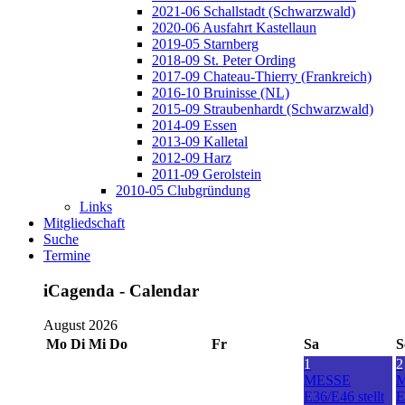
2021-06 Schallstadt (Schwarzwald)
2020-06 Ausfahrt Kastellaun
2019-05 Starnberg
2018-09 St. Peter Ording
2017-09 Chateau-Thierry (Frankreich)
2016-10 Bruinisse (NL)
2015-09 Straubenhardt (Schwarzwald)
2014-09 Essen
2013-09 Kalletal
2012-09 Harz
2011-09 Gerolstein
2010-05 Clubgründung
Links
Mitgliedschaft
Suche
Termine
iCagenda - Calendar
August 2026
Mo
Di
Mi
Do
Fr
Sa
S
1
2
MESSE
E36/E46 stellt
E