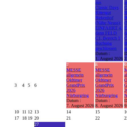
aus
a
Classic Days
C
Rittergut
R
Birkenhof
B
(Nähe Neuss);
(
EINFAHRT 4,
E
dann FELD
d
C1, Bereich 1
C
Buchung
B
geschlossen
g
Datum :
D
1. August 2026
2
7
8
9
MESSE
MESSE
allgemein
allgemein
a
Oldtimer
Oldtimer
O
3
4
5
6
GrandPrix
GrandPrix
G
2026
2026
2
Nürburgring
Nürburgring
N
Datum :
Datum :
D
7. August 2026
8. August 2026
9
10
11
12
13
14
15
1
17
18
19
20
21
22
2
27