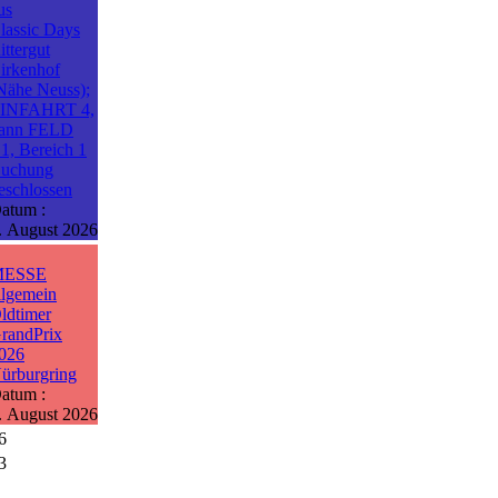
us
lassic Days
ittergut
irkenhof
Nähe Neuss);
INFAHRT 4,
ann FELD
1, Bereich 1
uchung
eschlossen
atum :
. August 2026
MESSE
llgemein
ldtimer
randPrix
026
ürburgring
atum :
. August 2026
6
3