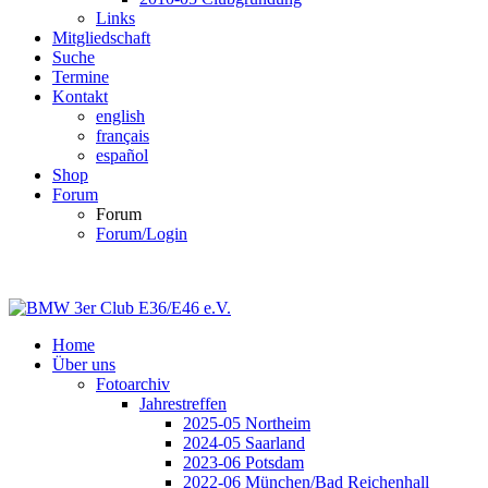
Links
Mitgliedschaft
Suche
Termine
Kontakt
english
français
español
Shop
Forum
Forum
Forum/Login
Home
Über uns
Fotoarchiv
Jahrestreffen
2025-05 Northeim
2024-05 Saarland
2023-06 Potsdam
2022-06 München/Bad Reichenhall