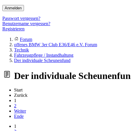
Anmelden
Passwort vergessen?
Benutzername vergessen?
Registrieren
Forum
offenes BMW 3er Club E36/E46 e.V. Forum
Technik
Fahrzeugpflege / Instandhaltung
Der individuale Scheunenfund
Der individuale Scheunenfu
Start
Zurück
1
2
Weiter
Ende
1