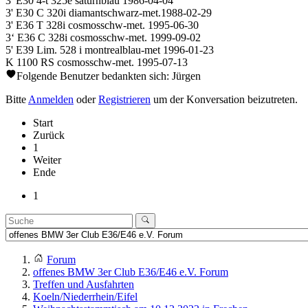
3' E30 4-t 325e saturnblau 1986-04-04
3' E30 C 320i diamantschwarz-met.1988-02-29
3' E36 T 328i cosmosschw-met. 1995-06-30
3‘ E36 C 328i cosmosschw-met. 1999-09-02
5' E39 Lim. 528 i montrealblau-met 1996-01-23
K 1100 RS cosmosschw-met. 1995-07-13
Folgende Benutzer bedankten sich:
Jürgen
Bitte
Anmelden
oder
Registrieren
um der Konversation beizutreten.
Start
Zurück
1
Weiter
Ende
1
Forum
offenes BMW 3er Club E36/E46 e.V. Forum
Treffen und Ausfahrten
Koeln/Niederrhein/Eifel