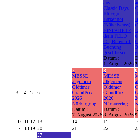
aus
a
Classic Days
C
Rittergut
R
Birkenhof
B
(Nähe Neuss);
(
EINFAHRT 4,
E
dann FELD
d
C1, Bereich 1
C
Buchung
B
geschlossen
g
Datum :
D
1. August 2026
2
7
8
9
MESSE
MESSE
allgemein
allgemein
a
Oldtimer
Oldtimer
O
3
4
5
6
GrandPrix
GrandPrix
G
2026
2026
2
Nürburgring
Nürburgring
N
Datum :
Datum :
D
7. August 2026
8. August 2026
9
10
11
12
13
14
15
1
17
18
19
20
21
22
2
27