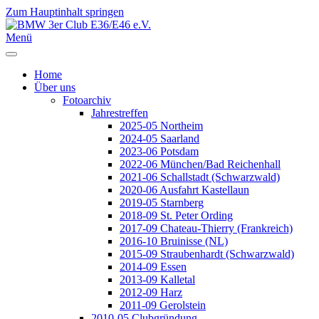
Zum Hauptinhalt springen
Jahr
Monat
Jahr
Monat
Menü
Home
Über uns
Fotoarchiv
Jahrestreffen
2025-05 Northeim
2024-05 Saarland
2023-06 Potsdam
2022-06 München/Bad Reichenhall
2021-06 Schallstadt (Schwarzwald)
2020-06 Ausfahrt Kastellaun
2019-05 Starnberg
2018-09 St. Peter Ording
2017-09 Chateau-Thierry (Frankreich)
2016-10 Bruinisse (NL)
2015-09 Straubenhardt (Schwarzwald)
2014-09 Essen
2013-09 Kalletal
2012-09 Harz
2011-09 Gerolstein
2010-05 Clubgründung