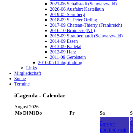
2021-06 Schallstadt (Schwarzwald)
2020-06 Ausfahrt Kastellaun
2019-05 Starnberg
2018-09 St. Peter Ording
2017-09 Chateau-Thierry (Frankreich)
2016-10 Bruinisse (NL)
2015-09 Straubenhardt (Schwarzwald)
2014-09 Essen
2013-09 Kalletal
2012-09 Harz
2011-09 Gerolstein
2010-05 Clubgründung
Links
Mitgliedschaft
Suche
Termine
iCagenda - Calendar
August 2026
Mo
Di
Mi
Do
Fr
Sa
S
1
2
MESSE
E36/E46 stellt
E