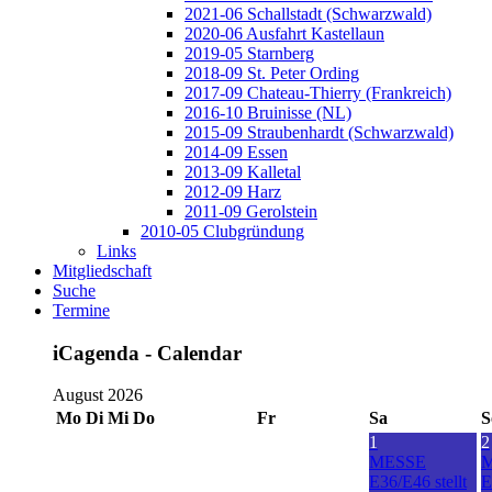
2021-06 Schallstadt (Schwarzwald)
2020-06 Ausfahrt Kastellaun
2019-05 Starnberg
2018-09 St. Peter Ording
2017-09 Chateau-Thierry (Frankreich)
2016-10 Bruinisse (NL)
2015-09 Straubenhardt (Schwarzwald)
2014-09 Essen
2013-09 Kalletal
2012-09 Harz
2011-09 Gerolstein
2010-05 Clubgründung
Links
Mitgliedschaft
Suche
Termine
iCagenda - Calendar
August 2026
Mo
Di
Mi
Do
Fr
Sa
S
1
2
MESSE
E36/E46 stellt
E