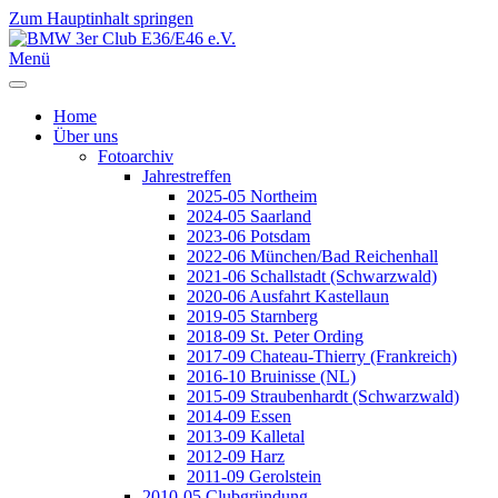
Zum Hauptinhalt springen
Jahr
Monat
Jahr
Monat
Menü
Home
Über uns
Fotoarchiv
Jahrestreffen
2025-05 Northeim
2024-05 Saarland
2023-06 Potsdam
2022-06 München/Bad Reichenhall
2021-06 Schallstadt (Schwarzwald)
2020-06 Ausfahrt Kastellaun
2019-05 Starnberg
2018-09 St. Peter Ording
2017-09 Chateau-Thierry (Frankreich)
2016-10 Bruinisse (NL)
2015-09 Straubenhardt (Schwarzwald)
2014-09 Essen
2013-09 Kalletal
2012-09 Harz
2011-09 Gerolstein
2010-05 Clubgründung