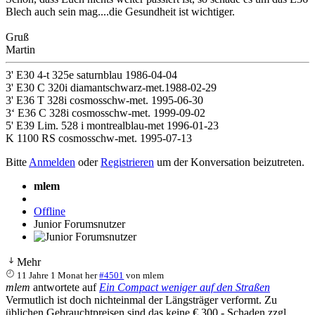
Blech auch sein mag....die Gesundheit ist wichtiger.
Gruß
Martin
3' E30 4-t 325e saturnblau 1986-04-04
3' E30 C 320i diamantschwarz-met.1988-02-29
3' E36 T 328i cosmosschw-met. 1995-06-30
3‘ E36 C 328i cosmosschw-met. 1999-09-02
5' E39 Lim. 528 i montrealblau-met 1996-01-23
K 1100 RS cosmosschw-met. 1995-07-13
Bitte
Anmelden
oder
Registrieren
um der Konversation beizutreten.
mlem
Offline
Junior Forumsnutzer
Mehr
11 Jahre 1 Monat her
#4501
von
mlem
mlem
antwortete auf
Ein Compact weniger auf den Straßen
Vermutlich ist doch nichteinmal der Längsträger verformt. Zu
üblichen Gebrauchtpreisen sind das keine € 300,- Schaden zzgl.