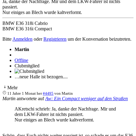
Ja, danke der Nachfrage. Mir und dem LKW-Fahrer ist nichts
passiert.
Nur einiges an Blech wurde kaltverformt.
BMW E36 318i Cabrio
BMW E36 316i Compact
Bitte
Anmelden
oder
Registrieren
um der Konversation beizutreten.
Martin
Offline
Clubmitglied
…neue Halle ist bezogen....
Mehr
11 Jahre 1 Monat her
#4495
von
Martin
Martin
antwortete auf
Aw: Ein Compact weniger auf den Straßen
AKretschi schrieb: Ja, danke der Nachfrage. Mir und
dem LKW-Fahrer ist nichts passiert.
Nur einiges an Blech wurde kaltverformt.
Schön, dass Euch nichts weiter passiert ist, so schade es um das E36