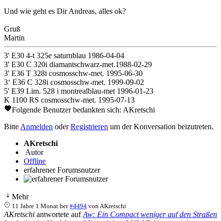
Und wie geht es Dir Andreas, alles ok?
Gruß
Martin
3' E30 4-t 325e saturnblau 1986-04-04
3' E30 C 320i diamantschwarz-met.1988-02-29
3' E36 T 328i cosmosschw-met. 1995-06-30
3‘ E36 C 328i cosmosschw-met. 1999-09-02
5' E39 Lim. 528 i montrealblau-met 1996-01-23
K 1100 RS cosmosschw-met. 1995-07-13
Folgende Benutzer bedankten sich:
AKretschi
Bitte
Anmelden
oder
Registrieren
um der Konversation beizutreten.
AKretschi
Autor
Offline
erfahrener Forumsnutzer
Mehr
11 Jahre 1 Monat her
#4494
von
AKretschi
AKretschi
antwortete auf
Aw: Ein Compact weniger auf den Straßen