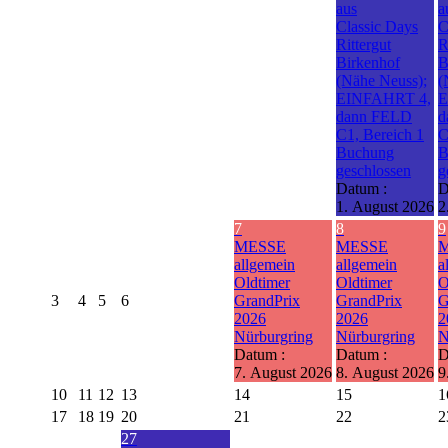
aus
a
Classic Days
C
Rittergut
R
Birkenhof
B
(Nähe Neuss);
(
EINFAHRT 4,
E
dann FELD
d
C1, Bereich 1
C
Buchung
B
geschlossen
g
Datum :
D
1. August 2026
2
7
8
9
MESSE
MESSE
allgemein
allgemein
a
Oldtimer
Oldtimer
O
3
4
5
6
GrandPrix
GrandPrix
G
2026
2026
2
Nürburgring
Nürburgring
N
Datum :
Datum :
D
7. August 2026
8. August 2026
9
10
11
12
13
14
15
1
17
18
19
20
21
22
2
27