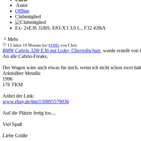
Autor
Offline
Clubmitglied
Ex- 2xE36 318iS, E83-X3 3,0 L., F32 428iA
Mehr
13 Jahre 10 Monate her
#1092
von
Chris
BMW Cabrio 328i E36 mit Leder, Überrollschutz,
wurde erstellt von
An alle Cabrio-Freaks,
Der Wagen wäre auch etwas für mich, wenn ich nicht schon zwei hätte
Arktisilber Metallic
1996
176 TKM
Anbei der Link:
www.ebay.de/itm/150895579036
Auf die Plätzte fertig los....
Viel Spaß
Liebe Grüße