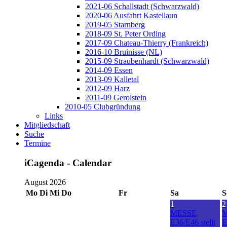
2021-06 Schallstadt (Schwarzwald)
2020-06 Ausfahrt Kastellaun
2019-05 Starnberg
2018-09 St. Peter Ording
2017-09 Chateau-Thierry (Frankreich)
2016-10 Bruinisse (NL)
2015-09 Straubenhardt (Schwarzwald)
2014-09 Essen
2013-09 Kalletal
2012-09 Harz
2011-09 Gerolstein
2010-05 Clubgründung
Links
Mitgliedschaft
Suche
Termine
iCagenda - Calendar
August 2026
Mo
Di
Mi
Do
Fr
Sa
S
1
2
MESSE
E36/E46 stellt
E