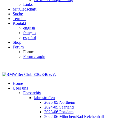
Links
Mitgliedschaft
Suche
Termine
Kontakt
english
français
español
Shop
Forum
Forum
Forum/Login
Home
Über uns
Fotoarchiv
Jahrestreffen
2025-05 Northeim
2024-05 Saarland
2023-06 Potsdam
2022-06 München/Bad Reichenhall