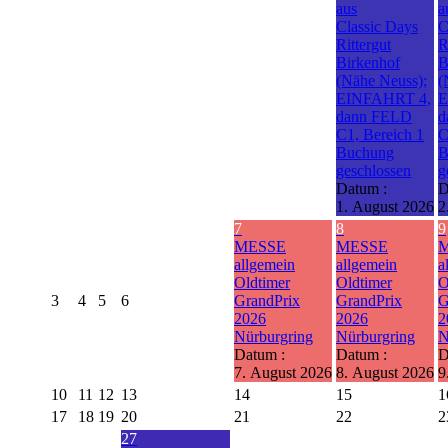
aus
a
Classic Days
C
Rittergut
R
Birkenhof
B
(Nähe Neuss);
(
EINFAHRT 4,
E
dann FELD
d
C1, Bereich 1
C
Buchung
B
geschlossen
g
Datum :
D
1. August 2026
2
7
8
9
MESSE
MESSE
allgemein
allgemein
a
Oldtimer
Oldtimer
O
3
4
5
6
GrandPrix
GrandPrix
G
2026
2026
2
Nürburgring
Nürburgring
N
Datum :
Datum :
D
7. August 2026
8. August 2026
9
10
11
12
13
14
15
1
17
18
19
20
21
22
2
27