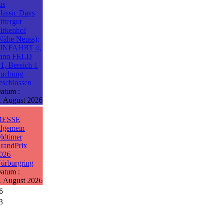
us
lassic Days
ittergut
irkenhof
Nähe Neuss);
INFAHRT 4,
ann FELD
1, Bereich 1
uchung
eschlossen
atum :
. August 2026
MESSE
llgemein
ldtimer
randPrix
026
ürburgring
atum :
. August 2026
6
3