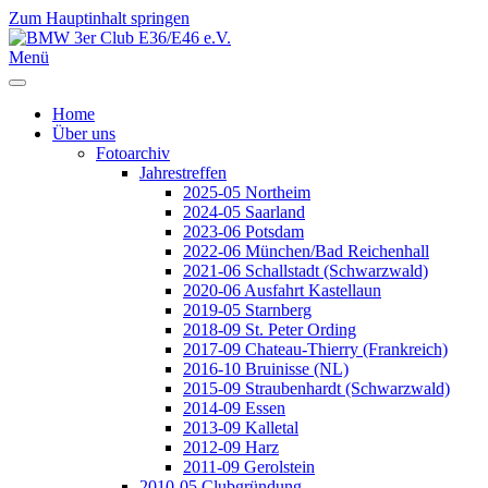
Zum Hauptinhalt springen
Jahr
Monat
Jahr
Monat
Menü
Home
Über uns
Fotoarchiv
Jahrestreffen
2025-05 Northeim
2024-05 Saarland
2023-06 Potsdam
2022-06 München/Bad Reichenhall
2021-06 Schallstadt (Schwarzwald)
2020-06 Ausfahrt Kastellaun
2019-05 Starnberg
2018-09 St. Peter Ording
2017-09 Chateau-Thierry (Frankreich)
2016-10 Bruinisse (NL)
2015-09 Straubenhardt (Schwarzwald)
2014-09 Essen
2013-09 Kalletal
2012-09 Harz
2011-09 Gerolstein
2010-05 Clubgründung