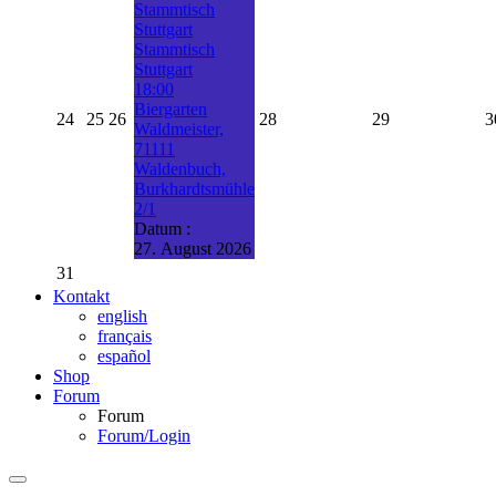
Stammtisch
Stuttgart
Stammtisch
Stuttgart
18:00
Biergarten
24
25
26
28
29
3
Waldmeister,
71111
Waldenbuch,
Burkhardtsmühle
2/1
Datum :
27. August 2026
31
Kontakt
english
français
español
Shop
Forum
Forum
Forum/Login