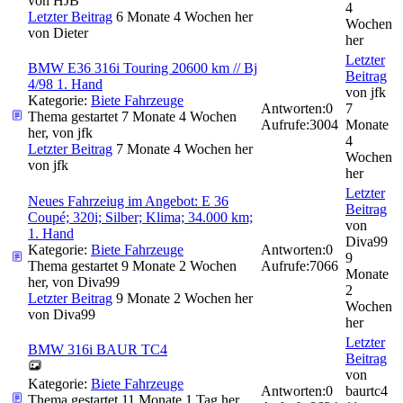
von
HJB
4
Letzter Beitrag
6 Monate 4 Wochen her
Wochen
von
Dieter
her
Letzter
BMW E36 316i Touring 20600 km // Bj
Beitrag
4/98 1. Hand
von
jfk
Kategorie:
Biete Fahrzeuge
Antworten:
0
7
Thema gestartet 7 Monate 4 Wochen
Aufrufe:
3004
Monate
her, von
jfk
4
Letzter Beitrag
7 Monate 4 Wochen her
Wochen
von
jfk
her
Letzter
Neues Fahrzeiug im Angebot: E 36
Beitrag
Coupé; 320i; Silber; Klima; 34.000 km;
von
1. Hand
Diva99
Kategorie:
Biete Fahrzeuge
Antworten:
0
9
Thema gestartet 9 Monate 2 Wochen
Aufrufe:
7066
Monate
her, von
Diva99
2
Letzter Beitrag
9 Monate 2 Wochen her
Wochen
von
Diva99
her
Letzter
BMW 316i BAUR TC4
Beitrag
von
Kategorie:
Biete Fahrzeuge
Antworten:
0
baurtc4
Thema gestartet 11 Monate 1 Tag her,