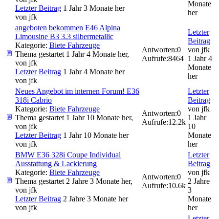
Monate
Letzter Beitrag
1 Jahr 3 Monate her
her
von
jfk
angeboten bekommen E46 Alpina
Letzter
Limousine B3 3.3 silbermetallic
Beitrag
Kategorie:
Biete Fahrzeuge
Antworten:
0
von
jfk
Thema gestartet 1 Jahr 4 Monate her,
Aufrufe:
8464
1 Jahr 4
von
jfk
Monate
Letzter Beitrag
1 Jahr 4 Monate her
her
von
jfk
Neues Angebot im internen Forum! E36
Letzter
318i Cabrio
Beitrag
Kategorie:
Biete Fahrzeuge
von
jfk
Antworten:
0
Thema gestartet 1 Jahr 10 Monate her,
1 Jahr
Aufrufe:
12.2k
von
jfk
10
Letzter Beitrag
1 Jahr 10 Monate her
Monate
von
jfk
her
BMW E36 328i Coupe Individual
Letzter
Ausstattung & Lackierung
Beitrag
Kategorie:
Biete Fahrzeuge
von
jfk
Antworten:
0
Thema gestartet 2 Jahre 3 Monate her,
2 Jahre
Aufrufe:
10.6k
von
jfk
3
Letzter Beitrag
2 Jahre 3 Monate her
Monate
von
jfk
her
Letzter