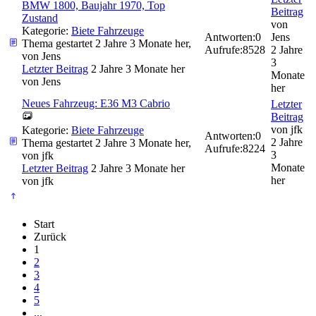
BMW 1800, Baujahr 1970, Top
Beitrag
Zustand
von
Kategorie:
Biete Fahrzeuge
Antworten:
0
Jens
Thema gestartet 2 Jahre 3 Monate her,
Aufrufe:
8528
2 Jahre
von
Jens
3
Letzter Beitrag
2 Jahre 3 Monate her
Monate
von
Jens
her
Neues Fahrzeug: E36 M3 Cabrio
Letzter
Beitrag
von
jfk
Kategorie:
Biete Fahrzeuge
Antworten:
0
2 Jahre
Thema gestartet 2 Jahre 3 Monate her,
Aufrufe:
8224
3
von
jfk
Monate
Letzter Beitrag
2 Jahre 3 Monate her
her
von
jfk
Start
Zurück
1
2
3
4
5
...