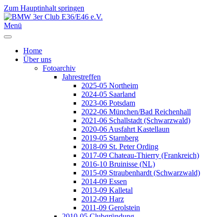
Zum Hauptinhalt springen
Jahr
Monat
Jahr
Monat
Menü
Home
Über uns
Fotoarchiv
Jahrestreffen
2025-05 Northeim
2024-05 Saarland
2023-06 Potsdam
2022-06 München/Bad Reichenhall
2021-06 Schallstadt (Schwarzwald)
2020-06 Ausfahrt Kastellaun
2019-05 Starnberg
2018-09 St. Peter Ording
2017-09 Chateau-Thierry (Frankreich)
2016-10 Bruinisse (NL)
2015-09 Straubenhardt (Schwarzwald)
2014-09 Essen
2013-09 Kalletal
2012-09 Harz
2011-09 Gerolstein
2010-05 Clubgründung