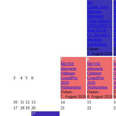
aus
a
Classic Days
C
Rittergut
R
Birkenhof
B
(Nähe Neuss);
(
EINFAHRT 4,
E
dann FELD
d
C1, Bereich 1
C
Buchung
B
geschlossen
g
Datum :
D
1. August 2026
2
7
8
9
MESSE
MESSE
allgemein
allgemein
a
Oldtimer
Oldtimer
O
3
4
5
6
GrandPrix
GrandPrix
G
2026
2026
2
Nürburgring
Nürburgring
N
Datum :
Datum :
D
7. August 2026
8. August 2026
9
10
11
12
13
14
15
1
17
18
19
20
21
22
2
27