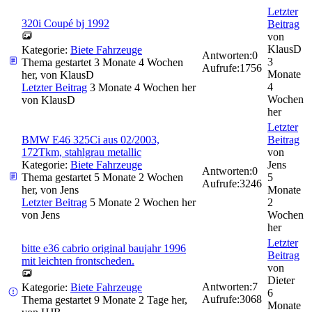
Letzter
320i Coupé bj 1992
Beitrag
von
KlausD
Kategorie:
Biete Fahrzeuge
Antworten:
0
3
Thema gestartet 3 Monate 4 Wochen
Aufrufe:
1756
Monate
her, von
KlausD
4
Letzter Beitrag
3 Monate 4 Wochen her
Wochen
von
KlausD
her
Letzter
BMW E46 325Ci aus 02/2003,
Beitrag
172Tkm, stahlgrau metallic
von
Kategorie:
Biete Fahrzeuge
Jens
Antworten:
0
Thema gestartet 5 Monate 2 Wochen
5
Aufrufe:
3246
her, von
Jens
Monate
Letzter Beitrag
5 Monate 2 Wochen her
2
von
Jens
Wochen
her
Letzter
bitte e36 cabrio original baujahr 1996
Beitrag
mit leichten frontscheden.
von
Dieter
Antworten:
7
Kategorie:
Biete Fahrzeuge
6
Aufrufe:
3068
Thema gestartet 9 Monate 2 Tage her,
Monate