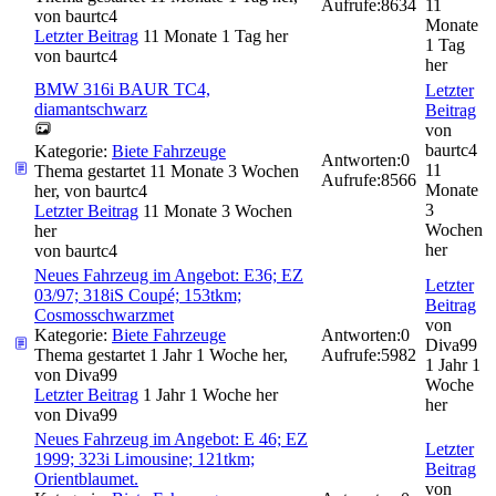
Aufrufe:
8634
11
von
baurtc4
Monate
Letzter Beitrag
11 Monate 1 Tag her
1 Tag
von
baurtc4
her
BMW 316i BAUR TC4,
Letzter
diamantschwarz
Beitrag
von
baurtc4
Kategorie:
Biete Fahrzeuge
Antworten:
0
11
Thema gestartet 11 Monate 3 Wochen
Aufrufe:
8566
Monate
her, von
baurtc4
3
Letzter Beitrag
11 Monate 3 Wochen
Wochen
her
her
von
baurtc4
Neues Fahrzeug im Angebot: E36; EZ
Letzter
03/97; 318iS Coupé; 153tkm;
Beitrag
Cosmosschwarzmet
von
Kategorie:
Biete Fahrzeuge
Antworten:
0
Diva99
Thema gestartet 1 Jahr 1 Woche her,
Aufrufe:
5982
1 Jahr 1
von
Diva99
Woche
Letzter Beitrag
1 Jahr 1 Woche her
her
von
Diva99
Neues Fahrzeug im Angebot: E 46; EZ
Letzter
1999; 323i Limousine; 121tkm;
Beitrag
Orientblaumet.
von