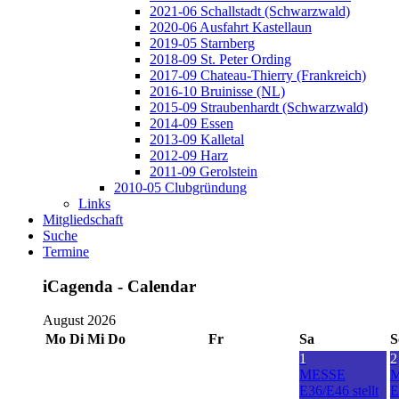
2021-06 Schallstadt (Schwarzwald)
2020-06 Ausfahrt Kastellaun
2019-05 Starnberg
2018-09 St. Peter Ording
2017-09 Chateau-Thierry (Frankreich)
2016-10 Bruinisse (NL)
2015-09 Straubenhardt (Schwarzwald)
2014-09 Essen
2013-09 Kalletal
2012-09 Harz
2011-09 Gerolstein
2010-05 Clubgründung
Links
Mitgliedschaft
Suche
Termine
iCagenda - Calendar
August 2026
Mo
Di
Mi
Do
Fr
Sa
S
1
2
MESSE
E36/E46 stellt
E