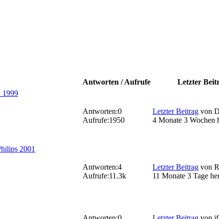
Antworten / Aufrufe
Letzter Beit
. 1999
Antworten:
0
Letzter Beitrag
von
D
Aufrufe:
1950
4 Monate 3 Wochen 
hilips 2001
Antworten:
4
Letzter Beitrag
von
R
Aufrufe:
11.3k
11 Monate 3 Tage he
Antworten:
0
Letzter Beitrag
von
j