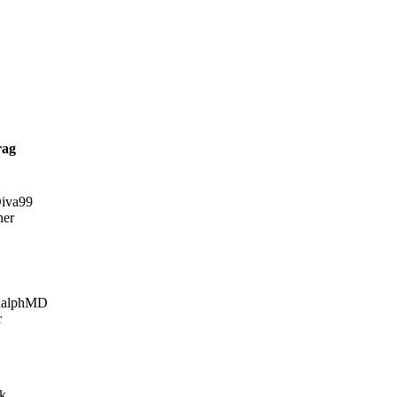
rag
iva99
her
alphMD
r
fk