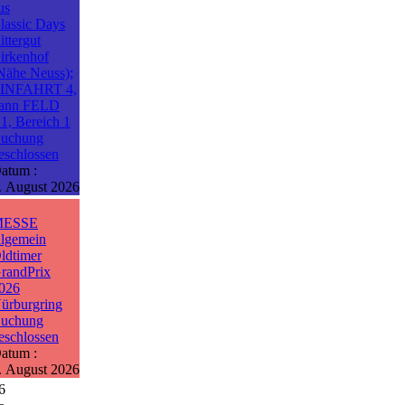
us
lassic Days
ittergut
irkenhof
Nähe Neuss);
INFAHRT 4,
ann FELD
1, Bereich 1
uchung
eschlossen
atum :
. August 2026
MESSE
llgemein
ldtimer
randPrix
026
ürburgring
uchung
eschlossen
atum :
. August 2026
6