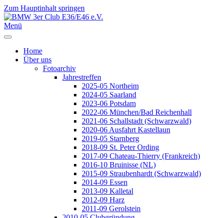
Zum Hauptinhalt springen
Jahr
Monat
Jahr
Monat
Menü
Home
Über uns
Fotoarchiv
Jahrestreffen
2025-05 Northeim
2024-05 Saarland
2023-06 Potsdam
2022-06 München/Bad Reichenhall
2021-06 Schallstadt (Schwarzwald)
2020-06 Ausfahrt Kastellaun
2019-05 Starnberg
2018-09 St. Peter Ording
2017-09 Chateau-Thierry (Frankreich)
2016-10 Bruinisse (NL)
2015-09 Straubenhardt (Schwarzwald)
2014-09 Essen
2013-09 Kalletal
2012-09 Harz
2011-09 Gerolstein
2010-05 Clubgründung