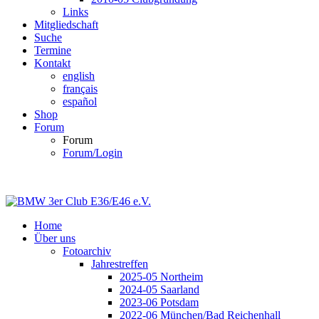
Links
Mitgliedschaft
Suche
Termine
Kontakt
english
français
español
Shop
Forum
Forum
Forum/Login
Home
Über uns
Fotoarchiv
Jahrestreffen
2025-05 Northeim
2024-05 Saarland
2023-06 Potsdam
2022-06 München/Bad Reichenhall