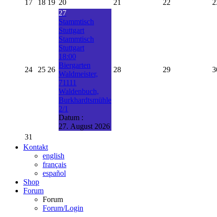
17
18
19
20
21
22
2
27
Stammtisch
Stuttgart
Stammtisch
Stuttgart
18:00
Biergarten
24
25
26
28
29
3
Waldmeister,
71111
Waldenbuch,
Burkhardtsmühle
2/1
Datum :
27. August 2026
31
Kontakt
english
français
español
Shop
Forum
Forum
Forum/Login