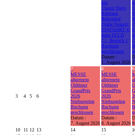
aus
a
Classic Days
C
Rittergut
R
Birkenhof
B
(Nähe Neuss);
(
EINFAHRT 4,
E
dann FELD
d
C1, Bereich 1
C
Buchung
B
geschlossen
g
Datum :
D
1. August 2026
2
7
8
9
MESSE
MESSE
allgemein
allgemein
a
Oldtimer
Oldtimer
O
GrandPrix
GrandPrix
G
3
4
5
6
2026
2026
2
Nürburgring
Nürburgring
N
Buchung
Buchung
B
geschlossen
geschlossen
g
Datum :
Datum :
D
7. August 2026
8. August 2026
9
10
11
12
13
14
15
1