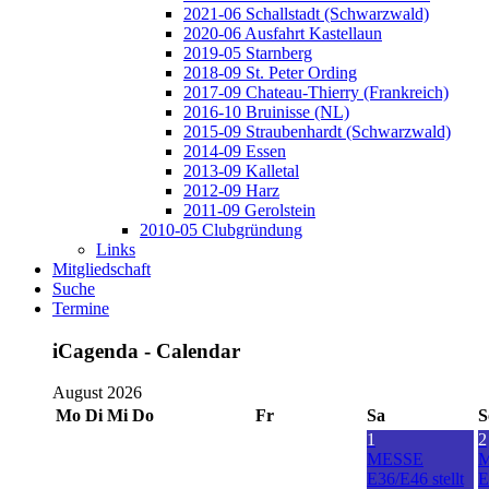
2021-06 Schallstadt (Schwarzwald)
2020-06 Ausfahrt Kastellaun
2019-05 Starnberg
2018-09 St. Peter Ording
2017-09 Chateau-Thierry (Frankreich)
2016-10 Bruinisse (NL)
2015-09 Straubenhardt (Schwarzwald)
2014-09 Essen
2013-09 Kalletal
2012-09 Harz
2011-09 Gerolstein
2010-05 Clubgründung
Links
Mitgliedschaft
Suche
Termine
iCagenda - Calendar
August 2026
Mo
Di
Mi
Do
Fr
Sa
S
1
2
MESSE
E36/E46 stellt
E