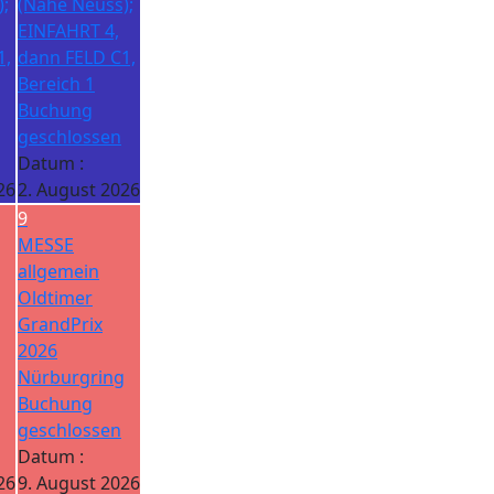
;
(Nähe Neuss);
EINFAHRT 4,
1,
dann FELD C1,
Bereich 1
Buchung
geschlossen
Datum :
26
2. August 2026
9
MESSE
allgemein
Oldtimer
GrandPrix
2026
Nürburgring
Buchung
geschlossen
Datum :
26
9. August 2026