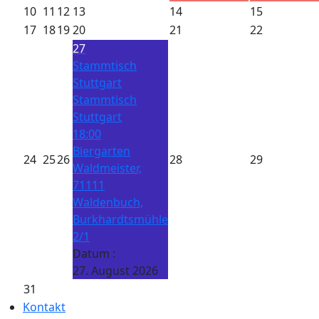
10
11
12
13
14
15
17
18
19
20
21
22
27
Stammtisch
Stuttgart
Stammtisch
Stuttgart
18:00
Biergarten
24
25
26
28
29
Waldmeister,
71111
Waldenbuch,
Burkhardtsmühle
2/1
Datum :
27. August 2026
31
Kontakt