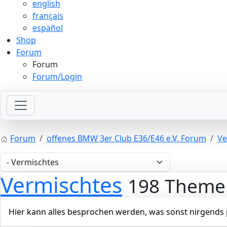
english
français
español
Shop
Forum
Forum
Forum/Login
Forum
offenes BMW 3er Club E36/E46 e.V. Forum
Ve
Vermischtes
198 Theme
Hier kann alles besprochen werden, was sonst nirgends p