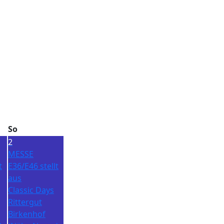
So
2
MESSE
t
E36/E46 stellt
aus
Classic Days
Rittergut
Birkenhof