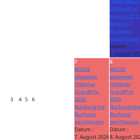
(Nähe Neuss)
EINFAHRT 4,
dann FELD C
Bereich 1
Buchung
geschlossen
Datum :
1. August 20
7
8
MESSE
MESSE
allgemein
allgemein
Oldtimer
Oldtimer
GrandPrix
GrandPrix
3
4
5
6
2026
2026
Nürburgring
Nürburgring
Buchung
Buchung
geschlossen
geschlossen
Datum :
Datum :
7. August 2026
8. August 20