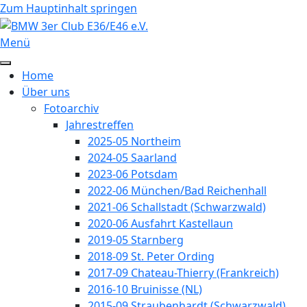
Vorheriges
Vorheriger
Nächstes
Nächstes
Zum Hauptinhalt springen
Jahr
Monat
Jahr
Monat
Menü
Home
Über uns
Fotoarchiv
Jahrestreffen
2025-05 Northeim
2024-05 Saarland
2023-06 Potsdam
2022-06 München/Bad Reichenhall
2021-06 Schallstadt (Schwarzwald)
2020-06 Ausfahrt Kastellaun
2019-05 Starnberg
2018-09 St. Peter Ording
2017-09 Chateau-Thierry (Frankreich)
2016-10 Bruinisse (NL)
2015-09 Straubenhardt (Schwarzwald)