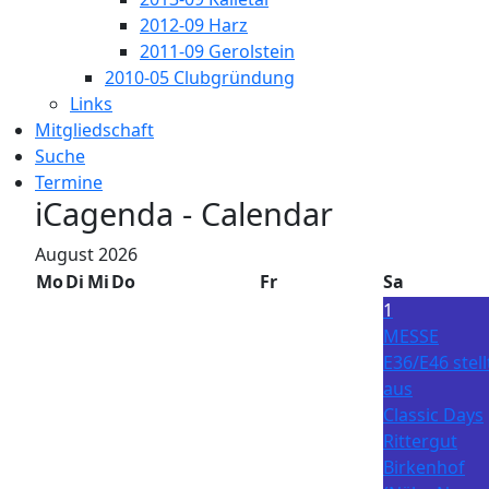
2012-09 Harz
2011-09 Gerolstein
2010-05 Clubgründung
Links
Mitgliedschaft
Suche
Termine
iCagenda - Calendar
August 2026
Mo
Di
Mi
Do
Fr
Sa
1
MESSE
E36/E46 stell
aus
Classic Days
Rittergut
Birkenhof